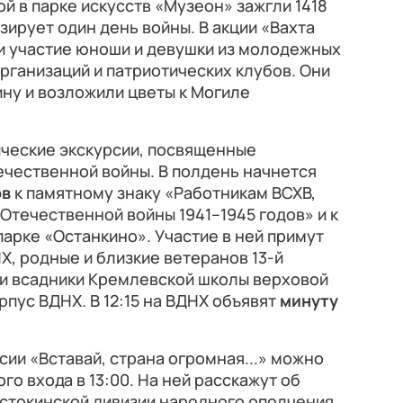
 в парке искусств «Музеон» зажгли 1418
зирует один день войны. В акции «Вахта
ли участие юноши и девушки из молодежных
ганизаций и патриотических клубов. Они
ину и возложили цветы к Могиле
ические экскурсии, посвященные
ечественной войны. В полдень начнется
ов
к памятному знаку «Работникам ВСХВ,
Отечественной войны 1941–1945 годов» и к
арке «Останкино». Участие в ней примут
Х, родные и близкие ветеранов 13-й
 и всадники Кремлевской школы верховой
рпус ВДНХ. В 12:15 на ВДНХ объявят
минуту
сии «Вставай, страна огромная...» можно
го входа в 13:00. На ней расскажут об
остокинской дивизии народного ополчения