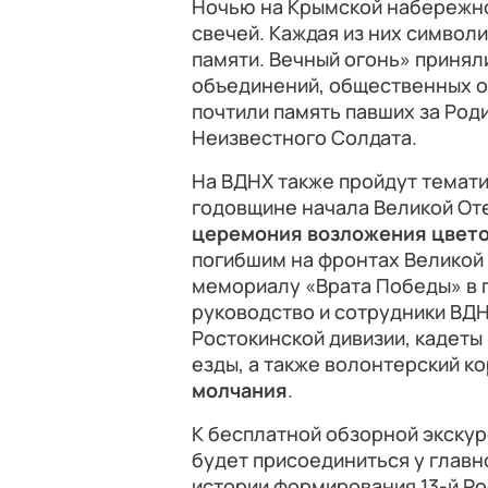
Ночью на Крымской набережной
свечей. Каждая из них символи
памяти. Вечный огонь» приня
объединений, общественных ор
почтили память павших за Род
Неизвестного Солдата.
На ВДНХ также пройдут темат
годовщине начала Великой От
церемония возложения цвет
погибшим на фронтах Великой 
мемориалу «Врата Победы» в п
руководство и сотрудники ВДН
Ростокинской дивизии, кадеты
езды, а также волонтерский ко
молчания
.
К бесплатной обзорной экскур
будет присоединиться у главно
истории формирования 13-й Р