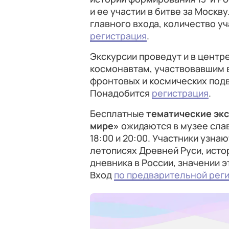
и ее участии в битве за Москв
главного входа, количество уч
регистрация
.
Экскурсии проведут и в центре
космонавтам, участвовавшим в
фронтовых и космических под
Понадобится
регистрация
.
Бесплатные
тематические экс
мире»
ожидаются в музее сла
18:00 и 20:00. Участники узна
летописях Древней Руси, исто
дневника в России, значении э
Вход
по предварительной рег