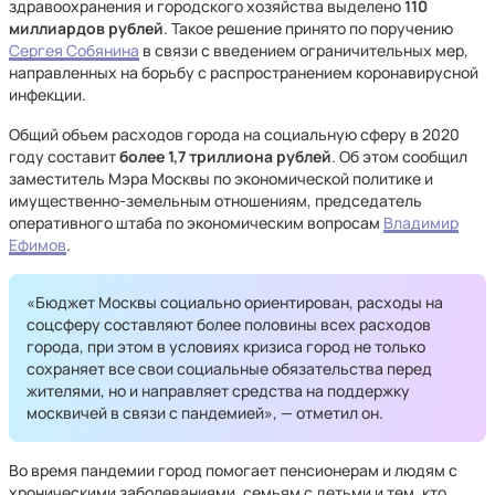
здравоохранения и городского хозяйства выделено
110
миллиардов рублей
. Такое решение принято по поручению
Сергея Собянина
в связи с введением ограничительных мер,
направленных на борьбу с распространением коронавирусной
инфекции.
Общий объем расходов города на социальную сферу в 2020
году составит
более 1,7 триллиона рублей
. Об этом сообщил
заместитель Мэра Москвы по экономической политике и
имущественно-земельным отношениям, председатель
оперативного штаба по экономическим вопросам
Владимир
Ефимов
.
«Бюджет Москвы социально ориентирован, расходы на
соцсферу составляют более половины всех расходов
города, при этом в условиях кризиса город не только
сохраняет все свои социальные обязательства перед
жителями, но и направляет средства на поддержку
москвичей в связи с пандемией», — отметил он.
Во время пандемии город помогает пенсионерам и людям с
хроническими заболеваниями, семьям с детьми и тем, кто