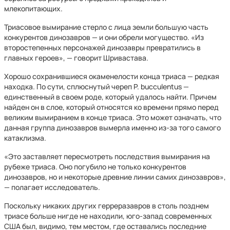
млекопитающих.
Триасовое вымирание стерло с лица земли большую часть
конкурентов динозавров — и они обрели могущество. «Из
второстепенных персонажей динозавры превратились в
главных героев», — говорит Шривастава.
Хорошо сохранившиеся окаменелости конца триаса — редкая
находка. По сути, сплюснутый череп P. bucculentus —
единственный в своем роде, который удалось найти. Причем
найден он в слое, который относятся ко времени прямо перед
великим вымиранием в конце триаса. Это может означать, что
данная группа динозавров вымерла именно из-за того самого
катаклизма.
«Это заставляет пересмотреть последствия вымирания на
рубеже триаса. Оно погубило не только конкурентов
динозавров, но и некоторые древние линии самих динозавров»,
— полагает исследователь.
Поскольку никаких других герреразавров в столь позднем
триасе больше нигде не находили, юго-запад современных
США был, видимо, тем местом, где оставались последние