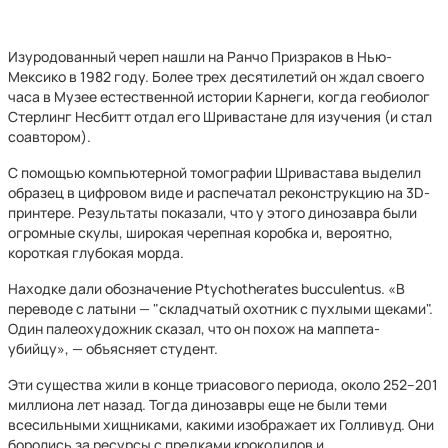
Изуродованный череп нашли на Ранчо Призраков в Нью-
Мексико в 1982 году. Более трех десятилетий он ждал своего
часа в Музее естественной истории Карнеги, когда геобиолог
Стерлинг Несбитт отдал его Шривастане для изучения (и стал
соавтором).
С помощью компьютерной томографии Шривастава выделил
образец в цифровом виде и распечатал реконструкцию на 3D-
принтере. Результаты показали, что у этого динозавра были
огромные скулы, широкая черепная коробка и, вероятно,
короткая глубокая морда.
Находке дали обозначение Ptychotherates bucculentus. «В
переводе с латыни — "складчатый охотник с пухлыми щеками".
Один палеохудожник сказал, что он похож на маппета-
убийцу», — объясняет студент.
Эти существа жили в конце триасового периода, около 252–201
миллиона лет назад. Тогда динозавры еще не были теми
всесильными хищниками, какими изображает их Голливуд. Они
боролись за ресурсы с предками крокодилов и