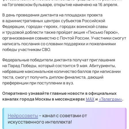
на Гоголевском бульваре, открытие намечено на 16 апреля.
В день проведения диктанта на площадках проекта
в административных центрах субъектов Российской
Федерации, городах-героях, городах воинской славы
и трудовой доблести также пройдет акция «Письмо Герою»,
организованная совместно с Почтой России. Участники смогут
написать послания со словами поддержки и пожеланиями
победы участникам СВО.
Федеральные победители диктанта получат приглашения
на Парад Победы, который состоится 9 мая. Абитуриенты,
набравшие максимальное количество баллов при написании
теста, смогут получить диплом финалиста, дающий
преференции при поступлении в вуз.
Оперативно узнавайте главные новости в официальных
каналах города Москвы в мессенджерах
MAX
и
«Телеграм»
.
Нейросоветы
– канал с советами от
искусственного интеллекта!