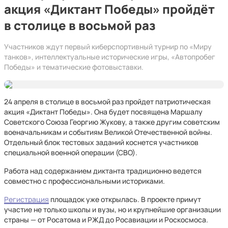
акция «Диктант Победы» пройдёт
в столице в восьмой раз
Участников ждут первый киберспортивный турнир по «Миру
танков», интеллектуальные исторические игры, «Автопробег
Победы» и тематические фотовыставки.
24 апреля в столице в восьмой раз пройдет патриотическая
акция «Диктант Победы». Она будет посвящена Маршалу
Советского Союза Георгию Жукову, а также другим советским
военачальникам и событиям Великой Отечественной войны.
Отдельный блок тестовых заданий коснется участников
специальной военной операции (СВО).
Работа над содержанием диктанта традиционно ведется
совместно с профессиональными историками.
Регистрация
площадок уже открылась. В проекте примут
участие не только школы и вузы, но и крупнейшие организации
страны — от Росатома и РЖД до Росавиации и Роскосмоса.