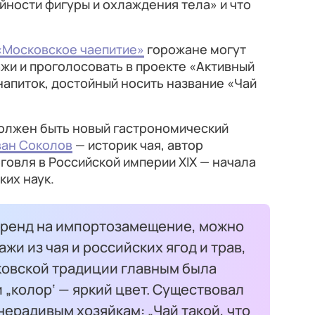
йности фигуры и охлаждения тела» и что
«Московское чаепитие»
горожане могут
жи и проголосовать в проекте «Активный
напиток, достойный носить название «Чай
должен быть новый гастрономический
ван Соколов
— историк чая, автор
говля в Российской империи XIX — начала
ких наук.
тренд на импортозамещение, можно
жи из чая и российских ягод и трав,
сковской традиции главным была
 „колор‘ — яркий цвет. Существовал
ерадивым хозяйкам: „Чай такой, что