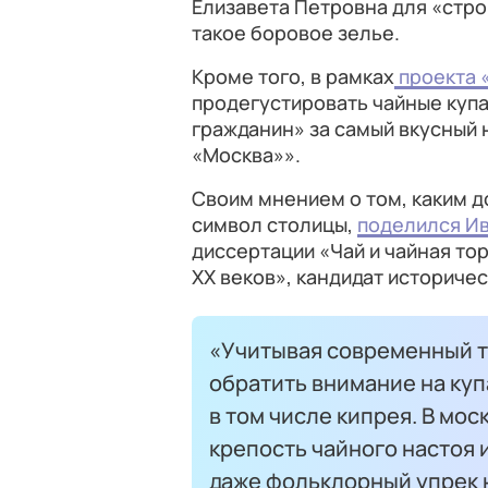
Елизавета Петровна для «стро
такое боровое зелье.
Кроме того, в рамках
проекта 
продегустировать чайные купа
гражданин» за самый вкусный 
«Москва»».
Своим мнением о том, каким 
символ столицы,
поделился И
диссертации «Чай и чайная тор
ХХ веков», кандидат историчес
«Учитывая современный 
обратить внимание на купа
в том числе кипрея. В мо
крепость чайного настоя и
даже фольклорный упрек н