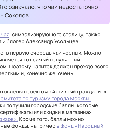
Это означало, что чай недостаточно
ан Соколов.
 чая
, символизирующего столицу, также
т и блогер Александр Усольцев.
но, в первую очередь чай черный. Можно
 является тот самый популярный
ном. Поэтому напиток должен прежде всего
терпким и, конечно же, очень
отовлены проектом «Активный гражданин»
Комитета по туризму города Москвы.
ки получили городские баллы, которые
сертификаты или скидки в магазинах
ризов».
Кроме того, баллы можно
ьные фонды, например
в фонд «Народный