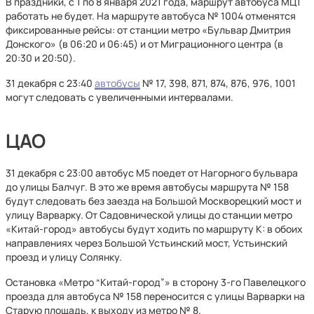
В праздники, с 1 по 8 января 2021 года, маршрут автобуса МЦ1
работать не будет. На маршруте автобуса № 1004 отменятся
фиксированные рейсы: от станции метро «Бульвар Дмитрия
Донского» (в 06:20 и 06:45) и от Миграционного центра (в
20:30 и 20:50).
31 декабря с 23:40
автобусы
№ 17, 398, 871, 874, 876, 976, 1001
могут следовать с увеличенными интервалами.
ЦАО
31 декабря с 23:00 автобус М5 поедет от Нагорного бульвара
до улицы Балчуг. В это же время автобусы маршрута № 158
будут следовать без заезда на Большой Москворецкий мост и
улицу Варварку. От Садовнической улицы до станции метро
«Китай-город» автобусы будут ходить по маршруту К: в обоих
направлениях через Большой Устьинский мост, Устьинский
проезд и улицу Солянку.
Остановка «Метро “Китай-город”» в сторону 3-го Павелецкого
проезда для автобуса № 158 переносится с улицы Варварки на
Старую площадь, к выходу из метро № 8.