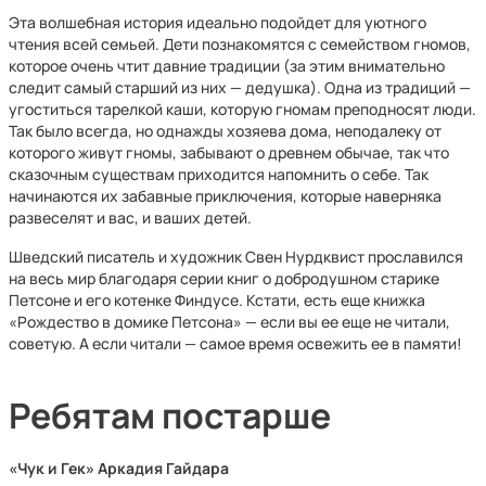
Эта волшебная история идеально подойдет для уютного
чтения всей семьей. Дети познакомятся с семейством гномов,
которое очень чтит давние традиции (за этим внимательно
следит самый старший из них — дедушка). Одна из традиций —
угоститься тарелкой каши, которую гномам преподносят люди.
Так было всегда, но однажды хозяева дома, неподалеку от
которого живут гномы, забывают о древнем обычае, так что
сказочным существам приходится напомнить о себе. Так
начинаются их забавные приключения, которые наверняка
развеселят и вас, и ваших детей.
Шведский писатель и художник Свен Нурдквист прославился
на весь мир благодаря серии книг о добродушном старике
Петсоне и его котенке Финдусе. Кстати, есть еще книжка
«Рождество в домике Петсона» — если вы ее еще не читали,
советую. А если читали — самое время освежить ее в памяти!
Ребятам постарше
«Чук и Гек» Аркадия Гайдара