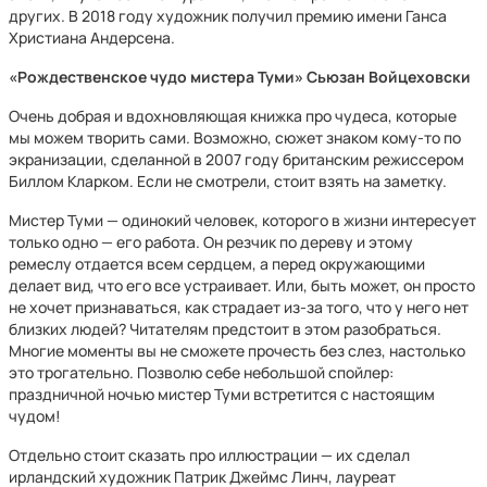
других. В 2018 году художник получил премию имени Ганса
Христиана Андерсена.
«Рождественское чудо мистера Туми» Сьюзан Войцеховски
Очень добрая и вдохновляющая книжка про чудеса, которые
мы можем творить сами. Возможно, сюжет знаком кому-то по
экранизации, сделанной в 2007 году британским режиссером
Биллом Кларком. Если не смотрели, стоит взять на заметку.
Мистер Туми — одинокий человек, которого в жизни интересует
только одно — его работа. Он резчик по дереву и этому
ремеслу отдается всем сердцем, а перед окружающими
делает вид, что его все устраивает. Или, быть может, он просто
не хочет признаваться, как страдает из-за того, что у него нет
близких людей? Читателям предстоит в этом разобраться.
Многие моменты вы не сможете прочесть без слез, настолько
это трогательно. Позволю себе небольшой спойлер:
праздничной ночью мистер Туми встретится с настоящим
чудом!
Отдельно стоит сказать про иллюстрации — их сделал
ирландский художник Патрик Джеймс Линч, лауреат