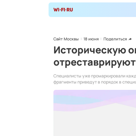
Сайт Москвы
18 июня
Поделиться
Историческую о
отреставрируют
Специалисты уже промаркировали кажды
фрагменты приведут в порядок в специ