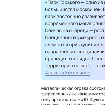
«Парк Горького — одно из
большинства москвичей. В
парк постоянно развивает
современного мегаполиса
Сейчас на очереди — рес
Специалисты уже кропот
элемент и приступили к д
направлены в специализи
приведут в порядок. После
территорию парка», — от
Алексей Емельянов
.
Металлическая ограда состоит
закрепленных на каменных сто
году архитекторами Ю. Щуко и