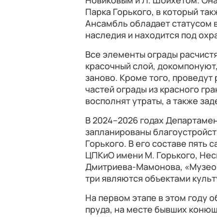
Новиковым и Л. Шойхетом. Она
Парка Горького, в который та
Ансамбль обладает статусом 
наследия и находится под охр
Все элементы ограды расчистя
красочный слой, докомпонуют
заново. Кроме того, проведут
частей ограды из красного гра
восполнят утраты, а также за
В 2024–2026 годах Департаме
запланированы благоустройст
Горького. В его составе пять
ЦПКиО имени М. Горького, Нес
Дмитриева-Мамонова, «Музеон
три являются объектами культ
На первом этапе в этом году 
пруда, на месте бывших конюш