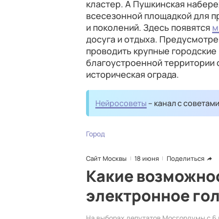
кластер. А Пушкинская набер
всесезонной площадкой для п
и поколений. Здесь появятся
м
досуга и отдыха. Предусмотре
проводить крупные городские
благоустроенной территории 
историческая ограда.
Нейросоветы
– канал с советам
Город
Сайт Москвы
18 июня
Поделиться
Какие возможно
электронное го
На выборах депутатов Мосгордумы с 6 