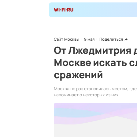
Сайт Москвы
9 мая
Поделиться
От Лжедмитрия д
Москве искать 
сражений
Москва не раз становилась местом, гд
напоминает о некоторых из них.