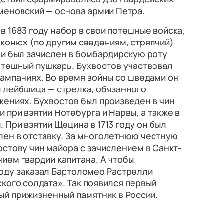
меновский — основа армии Петра.
 в 1683 году набор в свои потешные войска,
 конюх (по другим сведениям, стряпчий)
 и был зачислен в бомбардирскую роту
отешный пушкарь. Бухвостов участвовал
кампаниях. Во время войны со шведами он
 лейбшица — стрелка, обязанного
ажениях. Бухвостов был произведен в чин
и при взятии Нотебурга и Нарвы, а также в
 При взятии Щецина в 1713 году он был
лен в отставку. За многолетнюю честную
остову чин майора с зачислением в Санкт-
нием гвардии капитана. А чтобы
 году заказал Бартоломео Растрелли
кого солдата». Так появился первый
ый прижизненный памятник в России.