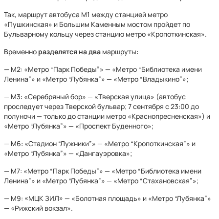
Так, маршрут автобуса М1 между станцией метро
«Пушкинская» и Большим Каменным мостом пройдет по
Бульварному кольцу через станцию метро «Кропоткинская».
Временно
разделятся на два
маршруты:
— М2: «Метро “Парк Победы”» — «Метро “Библиотека имени
Ленина”» и «Метро “Лубянка”» — «Метро “Владыкино”»;
— М3: «Серебряный бор» — «Тверская улица» (автобус
проследует через Тверской бульвар; 7 сентября с 23:00 до
полуночи — только до станции метро «Краснопресненская») и
«Метро “Лубянка”» — «Проспект Буденного»;
— М6: «Стадион “Лужники”» — «Метро “Кропоткинская”» и
«Метро “Лубянка”» — «Дангауэровка»;
— М7: «Метро “Парк Победы”» — «Метро “Библиотека имени
Ленина”» и «Метро “Лубянка”» — «Метро “Стахановская”»;
— М9: «МЦК ЗИЛ» — «Болотная площадь» и «Метро “Лубянка”»
— «Рижский вокзал».