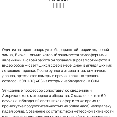
Один из авторов теперь уже общепринятой теории «ядерной
зимы», Биркс — химик, который занимается атмосферными
явлениями. В своей работе он проанализировал сотни фото и
видео орбов — светящихся сфер в небе, днем выглядящих как
летающие тарелки. После ручного отсева птиц, спутников,
дронов, артефактов камеры и прочих «ложных тревог»
осталось 508 НЛО, 408 из которых наблюдались в США.
Эти данные профессор сопоставил со сведениями
Американского метеорного общества. Оказалось, что в 60
случаях наблюдений светящихся сфер в то же время (в
промежутке продолжительностью не более часа) неподалеку
падал болид. Сравнение со статистикой метеорной активности
в другие периоды дало вероятность случайного совпадения