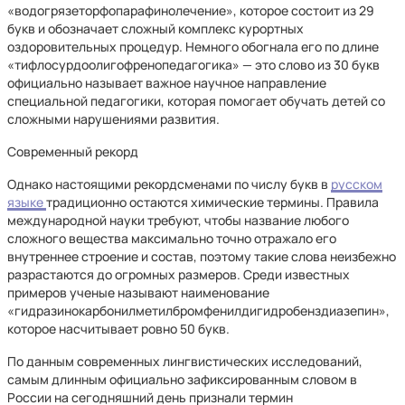
«водогрязеторфопарафинолечение», которое состоит из 29
букв и обозначает сложный комплекс курортных
оздоровительных процедур. Немного обогнала его по длине
«тифлосурдоолигофренопедагогика» — это слово из 30 букв
официально называет важное научное направление
специальной педагогики, которая помогает обучать детей со
сложными нарушениями развития.
Современный рекорд
Однако настоящими рекордсменами по числу букв в
русском
языке
традиционно остаются химические термины. Правила
международной науки требуют, чтобы название любого
сложного вещества максимально точно отражало его
внутреннее строение и состав, поэтому такие слова неизбежно
разрастаются до огромных размеров. Среди известных
примеров ученые называют наименование
«гидразинокарбонилметилбромфенилдигидробенздиазепин»,
которое насчитывает ровно 50 букв.
По данным современных лингвистических исследований,
самым длинным официально зафиксированным словом в
России на сегодняшний день признали термин