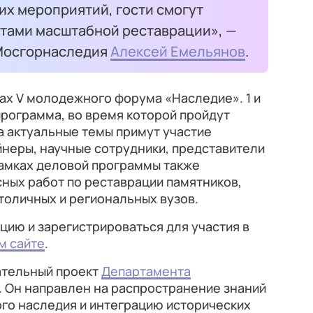
их мероприятий, гости смогут
атами масштабной реставрации», —
 Мосгорнаследия
Алексей Емельянов
.
ах V молодежного форума «Наследие». 1 и
программа, во время которой пройдут
на актуальные темы примут участие
йнеры, научные сотрудники, представители
рамках деловой программы также
ных работ по реставрации памятников,
толичных и региональных вузов.
ию и зарегистрироваться для участия в
м сайте
.
ательный проект
Департамента
. Он направлен на распространение знаний
го наследия и интеграцию исторических