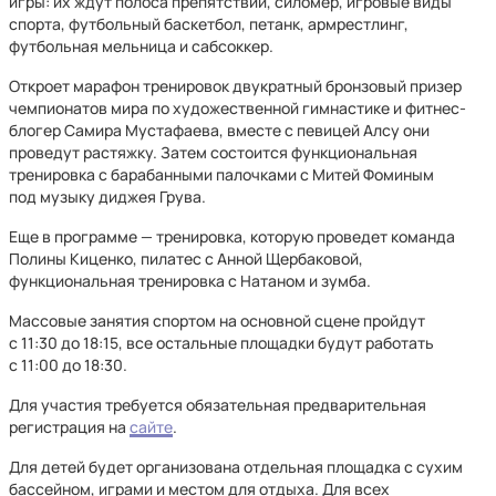
игры: их ждут полоса препятствий, силомер, игровые виды
спорта, футбольный баскетбол, петанк, армрестлинг,
футбольная мельница и сабсоккер.
Откроет марафон тренировок двукратный бронзовый призер
чемпионатов мира по художественной гимнастике и фитнес-
блогер Самира Мустафаева, вместе с певицей Алсу они
проведут растяжку. Затем состоится функциональная
тренировка с барабанными палочками с Митей Фоминым
под музыку диджея Грува.
Еще в программе — тренировка, которую проведет команда
Полины Киценко, пилатес с Анной Щербаковой,
функциональная тренировка с Натаном и зумба.
Массовые занятия спортом на основной сцене пройдут
с 11:30 до 18:15, все остальные площадки будут работать
с 11:00 до 18:30.
Для участия требуется обязательная предварительная
регистрация на
сайте
.
Для детей будет организована отдельная площадка с сухим
бассейном, играми и местом для отдыха. Для всех