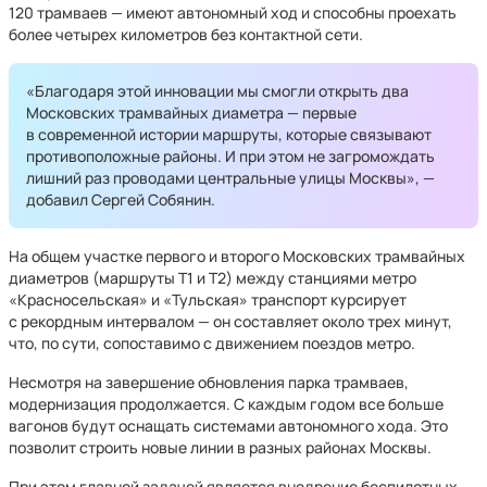
120 трамваев — имеют автономный ход и способны проехать
более четырех километров без контактной сети.
«Благодаря этой инновации мы смогли открыть два
Московских трамвайных диаметра — первые
в современной истории маршруты, которые связывают
противоположные районы. И при этом не загромождать
лишний раз проводами центральные улицы Москвы», —
добавил Сергей Собянин.
На общем участке первого и второго Московских трамвайных
диаметров (маршруты Т1 и Т2) между станциями метро
«Красносельская» и «Тульская» транспорт курсирует
с рекордным интервалом — он составляет около трех минут,
что, по сути, сопоставимо с движением поездов метро.
Несмотря на завершение обновления парка трамваев,
модернизация продолжается. С каждым годом все больше
вагонов будут оснащать системами автономного хода. Это
позволит строить новые линии в разных районах Москвы.
При этом главной задачей является внедрение беспилотных