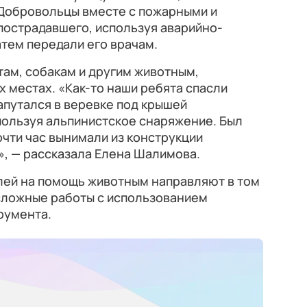
 Добровольцы вместе с пожарными и
пострадавшего, используя аварийно-
атем передали его врачам.
там, собакам и другим животным,
 местах. «Как-то наши ребята спасли
апутался в веревке под крышей
пользуя альпинистское снаряжение. Был
очти час вынимали из конструкции
», — рассказала Елена Шалимова.
елей на помощь животным направляют в том
 сложные работы с использованием
румента.