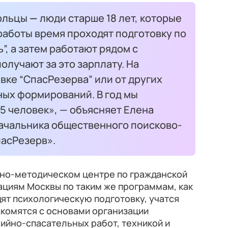
ольцы
—
люди старше 18 лет, которые
работы время проходят подготовку по
”, а затем работают рядом с
олучают за это зарплату. На
вке “СпасРезерва” или от других
ых формирований. В год мы
5 человек», — объясняет Елена
ачальника общественного поисково-
пасРезерв».
но-методическом центре по гражданской
ациям Москвы по таким же программам, как
ят психологическую подготовку, учатся
акомятся с основами организации
ийно-спасательных работ, техникой и