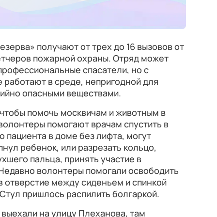
зерва» получают от трех до 16 вызовов от
етчеров пожарной охраны. Отряд может
 профессиональные спасатели, но с
 работают в среде, непригодной для
рийно опасными веществами.
 чтобы помочь москвичам и животным в
волонтеры помогают врачам спустить в
о пациента в доме без лифта, могут
пнул ребенок, или разрезать кольцо,
ухшего пальца, принять участие в
 Недавно волонтеры помогали освободить
в отверстие между сиденьем и спинкой
. Стул пришлось распилить болгаркой.
 выехали на улицу Плеханова, там