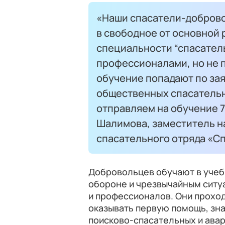
«Наши спасатели-добров
в свободное от основной 
специальности “спасатель
профессионалами, но не п
обучение попадают по зая
общественных спасательн
отправляем на обучение 7
Шалимова, заместитель н
спасательного отряда «С
Добровольцев обучают в учеб
обороне и чрезвычайным ситу
и профессионалов. Они проход
оказывать первую помощь, зн
поисково-спасательных и авар