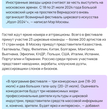
Иностранные звезды цирка считают за честь выступить на
московских аренах. С 18 по 21 июля 2024 года Большой
московский цирк на проспекте Вернадского вновь
организует Всемирный фестиваль циркового искусства
„Идол-2024“», — написал Мэр Москвы.
Гостей ждут яркие номера и аттракционы. Всего в фестивале
примут участие 23 цирковые команды — более 200 артистов из
17 стран мира. В Москву приедут представители Казахстана,
Гватемалы, Перу, Филиппин, Китая, Болгарии, Монголии,
Вьетнама, Эфиопии, КНДР, Польши, США, Италии, Испании,
Португалии и Германии. Россию среди прочих участников
представят наездники, акробаты, клоунские дуэты,
дрессировщики слонов и бизонов.
«В программе фестиваля — три конкурсных дня (18–20
июля) и два больших гала-шоу (20–21 июля). Оценивать
конкурсантов будут три независимых жюри:
профессиональные деятели культуры и цирковой
индустрии, представители средств массовой информации
и, конечно, зрители. Будет ярко и интересно», — добавил