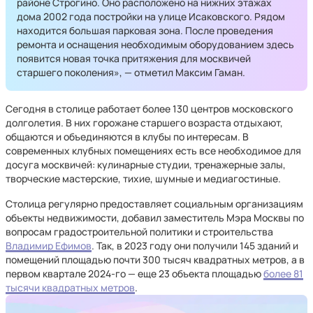
районе Строгино. Оно расположено на нижних этажах
дома 2002 года постройки на улице Исаковского. Рядом
находится большая парковая зона. После проведения
ремонта и оснащения необходимым оборудованием здесь
появится новая точка притяжения для москвичей
старшего поколения», — отметил Максим Гаман.
Сегодня в столице работает более 130 центров московского
долголетия. В них горожане старшего возраста отдыхают,
общаются и объединяются в клубы по интересам. В
современных клубных помещениях есть все необходимое для
досуга москвичей: кулинарные студии, тренажерные залы,
творческие мастерские, тихие, шумные и медиагостиные.
Столица регулярно предоставляет социальным организациям
объекты недвижимости, добавил заместитель Мэра Москвы по
вопросам градостроительной политики и строительства
Владимир Ефимов
. Так, в 2023 году они получили 145 зданий и
помещений площадью почти 300 тысяч квадратных метров, а в
первом квартале 2024-го — еще 23 объекта площадью
более 81
тысячи квадратных метров
.