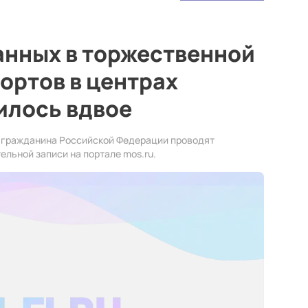
анных в торжественной
ортов в центрах
илось вдвое
 гражданина Российской Федерации проводят
льной записи на портале mos.ru.