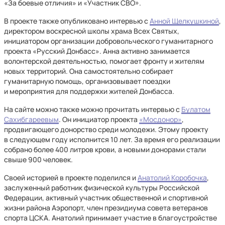
«За боевые отличия» и «Участник СВО».
В проекте также опубликовано интервью с
Анной Щелкушкиной
,
директором воскресной школы храма Всех Святых,
инициатором организации добровольческого гуманитарного
проекта «Русский Донбасс». Анна активно занимается
волонтерской деятельностью, помогает фронту и жителям
новых территорий. Она самостоятельно собирает
гуманитарную помощь, организовывает поездки
и мероприятия для поддержки жителей Донбасса.
На сайте можно также можно прочитать интервью с
Булатом
Сахибгареевым
. Он инициатор проекта
«Мосдонор»
,
продвигающего донорство среди молодежи. Этому проекту
в следующем году исполнится 10 лет. За время его реализации
собрано более 400 литров крови, а новыми донорами стали
свыше 900 человек.
Своей историей в проекте поделился и
Анатолий Коробочка
,
заслуженный работник физической культуры Российской
Федерации, активный участник общественной и спортивной
жизни района Аэропорт, член президиума совета ветеранов
спорта ЦСКА. Анатолий принимает участие в благоустройстве