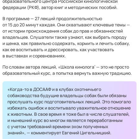
образовательного центра Российской кинологической
федерации (РКФ), автор книг и методических пособий.
В программе — 27 лекций продолжительностью
от 15 до 20 минут каждая. Они охватывают ключевые темы —
от истории происхождения собак до прав и обязанностей
владельцев. Слушатели также узнают, как выбрать породу
и щенка, как правильно содержать, кормить и лечить собаку,
как ее воспитывать и дрессировать, как участвовать
в выставках и соревнованиях.
По словам автора лекций, «Школа кинолога‘ — это не просто
образовательный курс, а попытка вернуть важную традицию.
«Когда-то в ДОСААФ и в клубах охотничьего
собаководства будущие владельцы собак были обязаны
прослушать курс подготовительных лекций. Это помогало
избежать ошибок и воспитывало уважительное отношение
к животным. В свое время я тоже был в числе слушателей,
и нынешний курс во многом является переработанным
с учетом требований времени эхом полученных
знаний», — комментирует Евгений Цигельницкий.