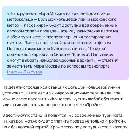
«По поручению Мэра Москвы на крупнейшем в мире
метрокольце — Большой кольцевой линии московского
метро — пассажирам будут доступны все современные
способы оплаты проезда: Face Pay, банковская карта на
любом турникете, а после завершения тестирования —
система быстрых платежей для оплаты смартфоном.
Поездки также можно будет оплачивать “Тройкой”,
социальной картой или билетом “Единый”. Пассажиры
смогут выбрать наиболее удобный вариант», — отметил
заместитель Мэра Москвы по вопросам транспорта
Максим Ликсутов
.
На девяти строящихся станциях Большой кольцевой линии
установят 71 автомат и 32 информационных терминала, где
можно легко пополнить «Кошелек», купить любой абонемент
или активировать удаленное пополнение «Тройки».
В вестибюлях станций появится 143 современных турникета.
На каждом можно будет оплатить проезд не только «Тройкой»,
но и банковской картой. Кроме того, по два турникета в каждом