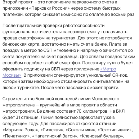
Второй проект — это пополнение парковочного счета в
приложении «Парковки России» через систему быстрых
платежей, которая снижает комиссию по оплате до восьми раз.
После тщательной проверки работоспособности
функциональности системы пассажиры смогут оплачивать
проезд смартфоном на турникетах. Для этого не потребуется
банковская карта, достаточно иметь счет в банке. Плата за
поездку в метро по СБП мгновенно и напрямую зачислится со
счета покупателя на счет продавца. Для оплаты поездок таким
способом подойдет любой смартфон. Пассажиру нужно будет
оформить подписку на СБП через приложение
«Метро
Москвы»
. В приложении сгенерируется уникальный QR-код,
который затем необходимо отсканировать считывателем на
любом турникете. После чего пассажир сможет пройти.
Строительство Большой кольцевой линии Московского
метрополитена — крупнейший в мире проект в области
метростроения. Ее длина составит 70 километров. На БКЛ
будет 31 станция. Линия полностью заработает уже в
следующем году. Для пассажиров откроются станции
«Марьина Роща», «Рижская», «Сокольники», «Текстильщики»,
«Печатники», «Нагатинский Затон», «Кленовый бульвар»,