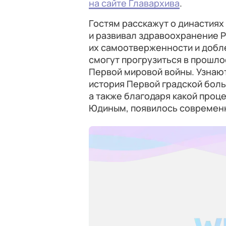
на сайте Главархива
.
Гостям расскажут о династиях
и развивал здравоохранение Р
их самоотверженности и добл
смогут прогрузиться в прошло
Первой мировой войны. Узнают,
история Первой градской боль
а также благодаря какой про
Юдиным, появилось современн