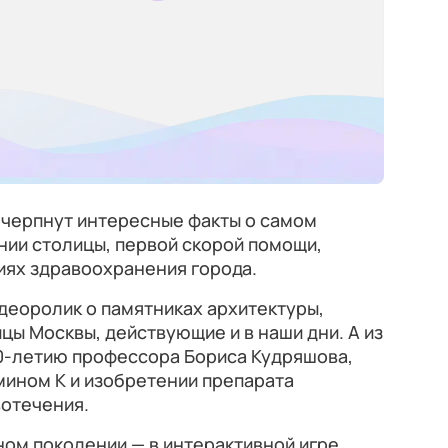
очерпнут интересные факты о самом
ии столицы, первой скорой помощи,
иях здравоохранения города.
деоролик о памятниках архитектуры,
цы Москвы, действующие и в наши дни. А из
0-летию профессора Бориса Кудряшова,
амином К и изобретении препарата
вотечения.
ном поколении — в интерактивной игре