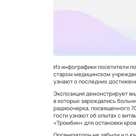
Из инфографики посетители п
старом медицинском учрежден
узнают о последних достижен
Экспозиция демонстрирует ви
в которых зарождались больни
радиоочерка, посвященного 7
гости узнают об опытах с вит
«Тромбин» для остановки кро
Организаторы не забыли и о ю