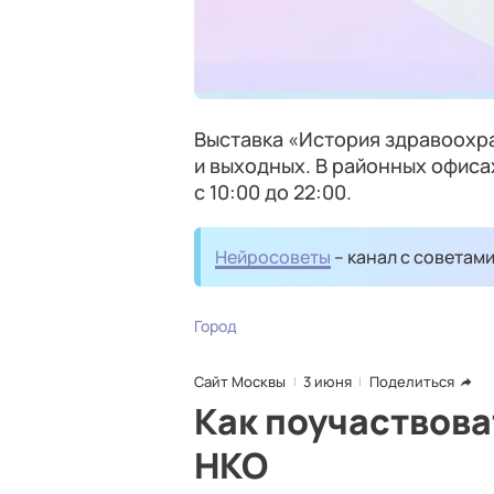
Выставка «История здравоохр
и выходных. В районных офисах
с 10:00 до 22:00.
Нейросоветы
– канал с советам
Город
Сайт Москвы
3 июня
Поделиться
Как поучаствова
НКО