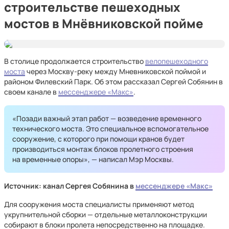
строительстве пешеходных
мостов в Мнёвниковской пойме
Проектное решение
В столице продолжается строительство
велопешеходного
моста
через Москву-реку между Мневниковской поймой и
районом Филевский Парк. Об этом рассказал Сергей Собянин в
своем канале в
мессенджере «Макс»
.
«Позади важный этап работ — возведение временного
технического моста. Это специальное вспомогательное
сооружение, с которого при помощи кранов будет
производиться монтаж блоков пролетного строения
на временные опоры», — написал Мэр Москвы.
Источник: канал Сергея Собянина в
мессенджере «Макс»
Для сооружения моста специалисты применяют метод
укрупнительной сборки — отдельные металлоконструкции
собирают в блоки пролета непосредственно на площадке.