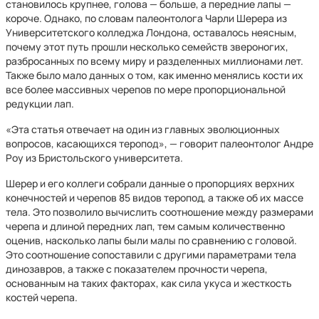
становилось крупнее, голова — больше, а передние лапы —
короче. Однако, по словам палеонтолога Чарли Шерера из
Университетского колледжа Лондона, оставалось неясным,
почему этот путь прошли несколько семейств звероногих,
разбросанных по всему миру и разделенных миллионами лет.
Также было мало данных о том, как именно менялись кости их
все более массивных черепов по мере пропорциональной
редукции лап.
«Эта статья отвечает на один из главных эволюционных
вопросов, касающихся теропод», — говорит палеонтолог Андре
Роу из Бристольского университета.
Шерер и его коллеги собрали данные о пропорциях верхних
конечностей и черепов 85 видов теропод, а также об их массе
тела. Это позволило вычислить соотношение между размерами
черепа и длиной передних лап, тем самым количественно
оценив, насколько лапы были малы по сравнению с головой.
Это соотношение сопоставили с другими параметрами тела
динозавров, а также с показателем прочности черепа,
основанным на таких факторах, как сила укуса и жесткость
костей черепа.