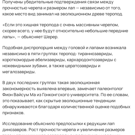
Получены убедительные подтверждения связи между
прочностью черепа и размером лап — независимо от того,
какое место вид занимал на эволюционном древе теропод.
«Если это хищная теропода с очень массивным черепом,
скорее всего, у нее будут относительно небольшие передние
лапы», — объясняет Шерер.
Подобная диспропорция между головой и лапами возникала
независимо в пяти группах теропод: тираннозавриды,
короткомордые абелизавриды, кархародонтозавриды с
ножевидными зубами, а также цератозавриды и
мегалозавриды.
В двух последних группах такая эволюционная
закономерность выявлена впервые, замечает палеонтолог
Фион Вайсум Ма из Гонконгского университета. По ее словам,
это показывает, как скрытые эволюционные тенденции
обнаруживаются благодаря количественной оценке подобных
признаков.
Исследование объяснило предпосылки к редукции лап
динозавров. Рост прочности черепа и увеличение размеров