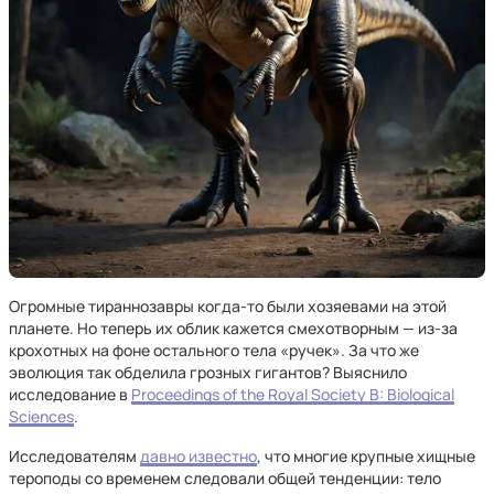
Огромные тираннозавры когда-то были хозяевами на этой
планете. Но теперь их облик кажется смехотворным — из-за
крохотных на фоне остального тела «ручек». За что же
эволюция так обделила грозных гигантов? Выяснило
исследование в
Proceedings of the Royal Society B: Biological
Sciences
.
Исследователям
давно известно
, что многие крупные хищные
тероподы со временем следовали общей тенденции: тело