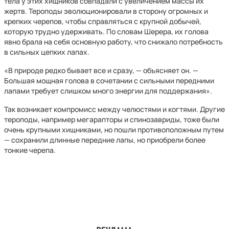
тела у этих хищников совпадали с увеличением массы их
жертв. Тероподы эволюционировали в сторону огромных и
крепких черепов, чтобы справляться с крупной добычей,
которую трудно удерживать. По словам Шерера, их голова
явно брала на себя основную работу, что снижало потребность
в сильных цепких лапах.
«В природе редко бывает все и сразу, — объясняет он. —
Большая мощная голова в сочетании с сильными передними
лапами требует слишком много энергии для поддержания».
Так возникает компромисс между челюстями и когтями. Другие
тероподы, например мегарапторы и спинозавриды, тоже были
очень крупными хищниками, но пошли противоположным путем
— сохранили длинные передние лапы, но приобрели более
тонкие черепа.