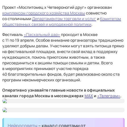
Проект «Моспитомец х Четвероногий друг» организован
комплексом городского хозяйства Москвы
совместно
со столичными
Департаментом торговли и услуг
и
Комитетом
общественных связей и молодежной политики
.
Фестиваль
«Пасхальный дар»
проходит в Москве
с 11 по 19 апреля. Особое внимание организаторы традиционно
уделяют добрым делам. Участники могут взять питомца прямо
на фестивальной площадке, внести свой вклад в поддержку
нуждающихся, помочь приютским животным, а также
присоединиться к акциям помощи семьям и детям. Всего
в мероприятиях принимают участие порядка
40 благотворительных фондов, будет реализовано около ста
программ некоммерческих организаций.
Оперативно узнавайте главные новости в официальных
каналах города Москвы в мессенджерах
MAX
и
«Телеграм»
.
Нейросоветы
– канал с советами от