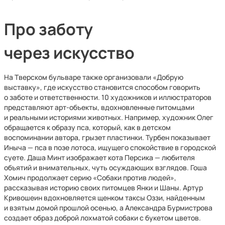
Про заботу
через искусство
На Тверском бульваре также организовали «Добрую
выставку», где искусство становится способом говорить
о заботе и ответственности. 10 художников и иллюстраторов
представляют арт-объекты, вдохновленные питомцами
и реальными историями животных. Например, художник Олег
обращается к образу пса, который, как в детском
воспоминании автора, грызет пластинки. Турбен показывает
Иныча — пса в позе лотоса, ищущего спокойствие в городской
суете. Даша Минт изображает кота Персика — любителя
объятий и внимательных, чуть осуждающих взглядов. Гоша
Хомич продолжает серию «Собаки против людей»,
рассказывая историю своих питомцев Янки и Шаны. Артур
Кривошеин вдохновляется щенком таксы Оззи, найденным
и взятым домой прошлой осенью, а Александра Бурмистрова
создает образ доброй лохматой собаки с букетом цветов.