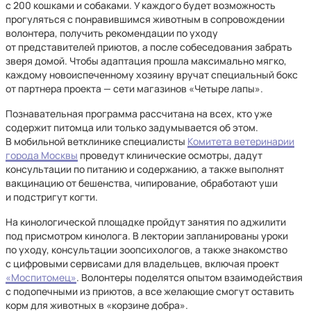
с 200 кошками и собаками. У каждого будет возможность
прогуляться с понравившимся животным в сопровождении
волонтера, получить рекомендации по уходу
от представителей приютов, а после собеседования забрать
зверя домой. Чтобы адаптация прошла максимально мягко,
каждому новоиспеченному хозяину вручат специальный бокс
от партнера проекта — сети магазинов «Четыре лапы».
Познавательная программа рассчитана на всех, кто уже
содержит питомца или только задумывается об этом.
В мобильной ветклинике специалисты
Комитета ветеринарии
города Москвы
проведут клинические осмотры, дадут
консультации по питанию и содержанию, а также выполнят
вакцинацию от бешенства, чипирование, обработают уши
и подстригут когти.
На кинологической площадке пройдут занятия по аджилити
под присмотром кинолога. В лектории запланированы уроки
по уходу, консультации зоопсихологов, а также знакомство
с цифровыми сервисами для владельцев, включая проект
«Моспитомец»
. Волонтеры поделятся опытом взаимодействия
с подопечными из приютов, а все желающие смогут оставить
корм для животных в «корзине добра».