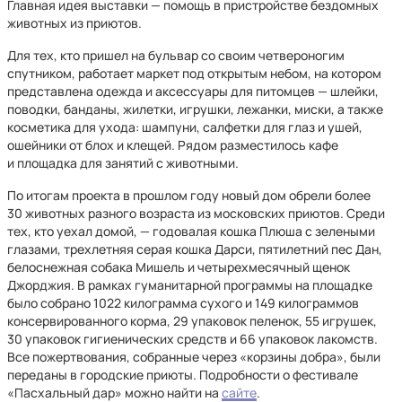
Главная идея выставки — помощь в пристройстве бездомных
животных из приютов.
Для тех, кто пришел на бульвар со своим четвероногим
спутником, работает маркет под открытым небом, на котором
представлена одежда и аксессуары для питомцев — шлейки,
поводки, банданы, жилетки, игрушки, лежанки, миски, а также
косметика для ухода: шампуни, салфетки для глаз и ушей,
ошейники от блох и клещей. Рядом разместилось кафе
и площадка для занятий с животными.
По итогам проекта в прошлом году новый дом обрели более
30 животных разного возраста из московских приютов. Среди
тех, кто уехал домой, — годовалая кошка Плюша с зелеными
глазами, трехлетняя серая кошка Дарси, пятилетний пес Дан,
белоснежная собака Мишель и четырехмесячный щенок
Джорджия. В рамках гуманитарной программы на площадке
было собрано 1022 килограмма сухого и 149 килограммов
консервированного корма, 29 упаковок пеленок, 55 игрушек,
30 упаковок гигиенических средств и 66 упаковок лакомств.
Все пожертвования, собранные через «корзины добра», были
переданы в городские приюты. Подробности о фестивале
«Пасхальный дар» можно найти на
сайте
.