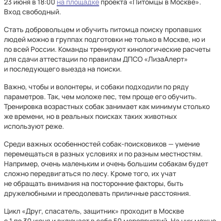
23 июня в 18:00
на площадке
проекта «Питомцы в Москве».
Вход свободный.
Стать добровольцем и обучить питомца поиску пропавших
людей можно в группах подготовки не только в Москве, но и
по всей России. Команды тренируют кинологические расчеты
для сдачи аттестации по правилам ДПСО «ЛизаАлерт»
и последующего выезда на поиски.
Важно, чтобы и волонтеры, и собаки подходили по ряду
параметров. Так, чем моложе пес, тем проще его обучить.
Тренировка возрастных собак занимает как минимум столько
же времени, но в реальных поисках таких животных
используют реже.
Среди важных особенностей собак-поисковиков — умение
перемещаться в разных условиях и по разным местностям.
Например, очень маленьким и очень большим собакам будет
сложно передвигаться по лесу. Кроме того, их учат
не обращать внимания на посторонние факторы, быть
дружелюбными и преодолевать приличные расстояния.
Цикл «Друг, спасатель, защитник» проходит в Москве
с 1 по 30 июня и включает в себя 50 мероприятий. На них можно