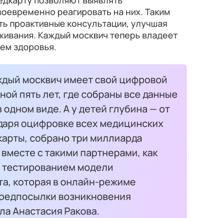
едкарту позволяют выявлять
воевременно реагировать на них. Таким
ть проактивные консультации, улучшая
живания. Каждый москвич теперь владеет
ем здоровья.
ждый москвич имеет свой цифровой
ной пять лет, где собраны все данные
 одном виде. А у детей глубина — от
одаря оцифровке всех медицинских
карты, собрано три миллиарда
вместе с такими партнерами, как
я тестированием модели
та, которая в онлайн-режиме
предпосылки возникновения
ла Анастасия Ракова.