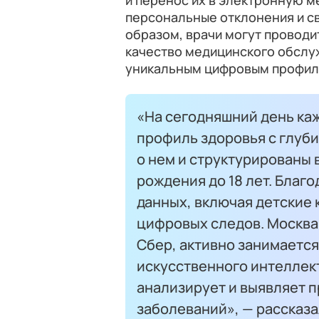
и перенос их в электронную м
персональные отклонения и с
образом, врачи могут проводи
качество медицинского обслу
уникальным цифровым профил
«На сегодняшний день ка
профиль здоровья с глуби
о нем и структурированы в
рождения до 18 лет. Благ
данных, включая детские 
цифровых следов. Москва 
Сбер, активно занимаетс
искусственного интеллек
анализирует и выявляет 
заболеваний», — рассказа