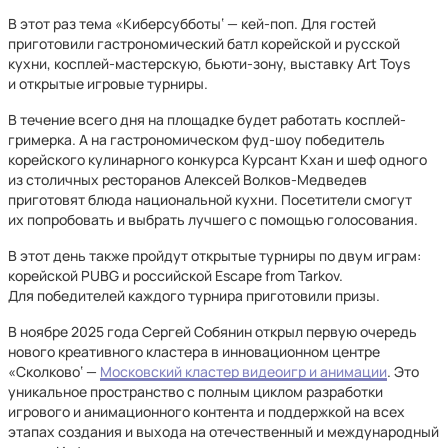
В этот раз тема «Киберсубботы‘ — кей-поп. Для гостей
приготовили гастрономический батл корейской и русской
кухни, косплей-мастерскую, бьюти-зону, выставку Art Toys
и открытые игровые турниры.
В течение всего дня на площадке будет работать косплей-
гримерка. А на гастрономическом фуд-шоу победитель
корейского кулинарного конкурса Курсант Кхан и шеф одного
из столичных ресторанов Алексей Волков-Медведев
приготовят блюда национальной кухни. Посетители смогут
их попробовать и выбрать лучшего с помощью голосования.
В этот день также пройдут открытые турниры по двум играм:
корейской PUBG и российской Escape from Tarkov.
Для победителей каждого турнира приготовили призы.
В ноябре 2025 года Сергей Собянин открыл первую очередь
нового креативного кластера в инновационном центре
«Сколково‘ —
Московский кластер видеоигр и анимации
. Это
уникальное пространство с полным циклом разработки
игрового и анимационного контента и поддержкой на всех
этапах создания и выхода на отечественный и международный