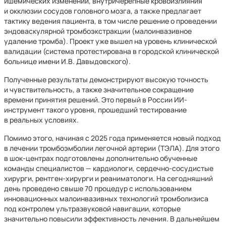
ишемических изменений, внутричерепные кровоизлияния
и окклюзии сосудов головного мозга, а также предлагает
тактику ведения пациента, в том числе решение о проведении
эндоваскулярной тромбоэкстракции (малоинвазивное
удаление тромба). Проект уже вышел на уровень клинической
валидации (система протестирована в городской клинической
больнице имени И.В. Давыдовского).
Полученные результаты демонстрируют высокую точность
и чувствительность, а также значительное сокращение
времени принятия решений. Это первый в России ИИ-
инструмент такого уровня, прошедший тестирование
в реальных условиях.
Помимо этого, начиная с 2025 года применяется новый подход
в лечении тромбоэмболии легочной артерии (ТЭЛА). Для этого
в шок-центрах подготовлены дополнительно обученные
команды специалистов — кардиологи, сердечно-сосудистые
хирурги, рентген-хирурги и реаниматологи. На сегодняшний
день проведено свыше 70 процедур с использованием
инновационных малоинвазивных технологий тромболизиса
под контролем ультразвуковой навигации, которые
значительно повысили эффективность лечения. В дальнейшем