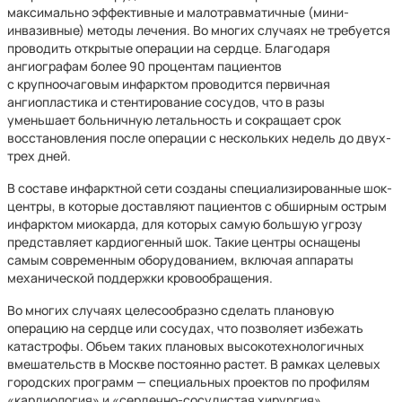
максимально эффективные и малотравматичные (мини-
инвазивные) методы лечения. Во многих случаях не требуется
проводить открытые операции на сердце. Благодаря
ангиографам более 90 процентам пациентов
с крупноочаговым инфарктом проводится первичная
ангиопластика и стентирование сосудов, что в разы
уменьшает больничную летальность и сокращает срок
восстановления после операции с нескольких недель до двух-
трех дней.
В составе инфарктной сети созданы специализированные шок-
центры, в которые доставляют пациентов с обширным острым
инфарктом миокарда, для которых самую большую угрозу
представляет кардиогенный шок. Такие центры оснащены
самым современным оборудованием, включая аппараты
механической поддержки кровообращения.
Во многих случаях целесообразно сделать плановую
операцию на сердце или сосудах, что позволяет избежать
катастрофы. Объем таких плановых высокотехнологичных
вмешательств в Москве постоянно растет. В рамках целевых
городских программ — специальных проектов по профилям
«кардиология» и «сердечно-сосудистая хирургия»