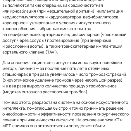
выполняются такие операции, как радиочастотная
или криоаблация (при мерцательной аритмии), имплантация
кардиостимуляторов и кардиовертеров-дефибрилляторов,
коронарное шунтирование в условиях искусственного
кровоснабжения, гибридные вмешательства
на периферических артериях и эндоваскулярное (чрескожный
доступ через сосуды) протезирование (при аневризме
и расслоении аорты), а также транскатетерная имплантация
аортального клапана (TAVI).
Для спасения пациентов с инсультом используют новейшие
методы лечения — за последние пять лет в столичных
стационарах в три раза увеличилось число тромбоэкстракций
(хирургическое удаление тромбов через небольшой разрез)
и в два раза выросло количество процедур тромболизиса
(медикаментозного растворения тромбов).
Помимо этого, разработана система на основе искусственного
интеллекта, помогающая быстро и точно принимать решение
о необходимости и эффективности проведения хирургического
лечения при ишемическом инсульте. На основе анализа КТ и
МРТ-снимков она автоматически определяет объем