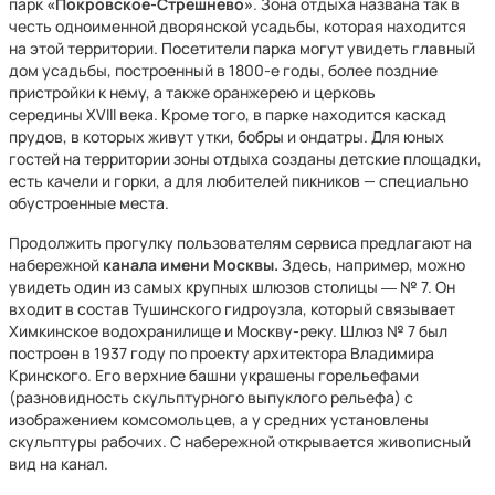
парк
«Покровское-Стрешнево»
. Зона отдыха названа так в
честь одноименной дворянской усадьбы, которая находится
на этой территории. Посетители парка могут увидеть главный
дом усадьбы, построенный в 1800-е годы, более поздние
пристройки к нему, а также оранжерею и церковь
середины XVIII века. Кроме того, в парке находится каскад
прудов, в которых живут утки, бобры и ондатры. Для юных
гостей на территории зоны отдыха созданы детские площадки,
есть качели и горки, а для любителей пикников — специально
обустроенные места.
Продолжить прогулку пользователям сервиса предлагают на
набережной
канала имени Москвы.
Здесь, например, можно
увидеть один из самых крупных шлюзов столицы ― № 7. Он
входит в состав Тушинского гидроузла, который связывает
Химкинское водохранилище и Москву-реку. Шлюз № 7 был
построен в 1937 году по проекту архитектора Владимира
Кринского. Его верхние башни украшены горельефами
(разновидность скульптурного выпуклого рельефа) с
изображением комсомольцев, а у средних установлены
скульптуры рабочих. С набережной открывается живописный
вид на канал.