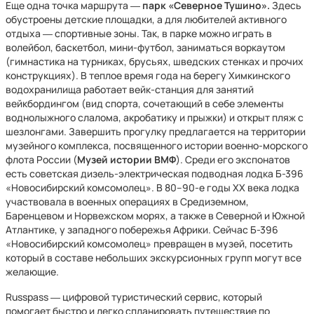
Еще одна точка маршрута ―
парк «Северное Тушино».
Здесь
обустроены детские площадки, а для любителей активного
отдыха ― спортивные зоны. Так, в парке можно играть в
волейбол, баскетбол, мини-футбол, заниматься воркаутом
(гимнастика на турниках, брусьях, шведских стенках и прочих
конструкциях). В теплое время года на берегу Химкинского
водохранилища работает вейк-станция для занятий
вейкбордингом (вид спорта, сочетающий в себе элементы
воднолыжного слалома, акробатику и прыжки) и открыт пляж с
шезлонгами. Завершить прогулку предлагается на территории
музейного комплекса, посвященного истории военно-морского
флота России (
Музей истории ВМФ
). Среди его экспонатов
есть советская дизель-электрическая подводная лодка Б-396
«Новосибирский комсомолец». В 80–90-е годы XX века лодка
участвовала в военных операциях в Средиземном,
Баренцевом и Норвежском морях, а также в Северной и Южной
Атлантике, у западного побережья Африки. Сейчас Б-396
«Новосибирский комсомолец» превращен в музей, посетить
который в составе небольших экскурсионных групп могут все
желающие.
Russpass ― цифровой туристический сервис, который
помогает быстро и легко спланировать путешествие по