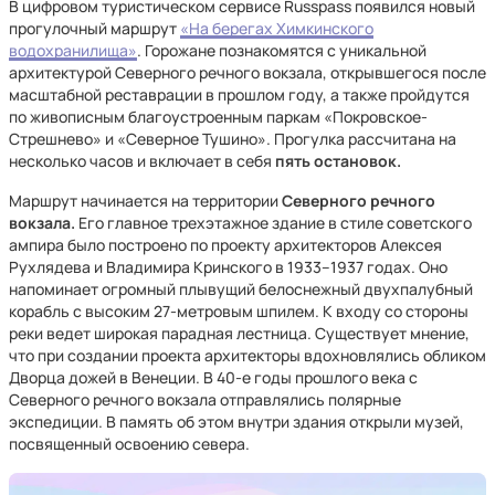
В цифровом туристическом сервисе Russpass появился новый
прогулочный маршрут
«На берегах Химкинского
водохранилища»
. Горожане познакомятся с уникальной
архитектурой Северного речного вокзала, открывшегося после
масштабной реставрации в прошлом году, а также пройдутся
по живописным благоустроенным паркам «Покровское-
Стрешнево» и «Северное Тушино». Прогулка рассчитана на
несколько часов и включает в себя
пять остановок.
Маршрут начинается на территории
Северного речного
вокзала.
Его главное трехэтажное здание в стиле советского
ампира было построено по проекту архитекторов Алексея
Рухлядева и Владимира Кринского в 1933–1937 годах. Оно
напоминает огромный плывущий белоснежный двухпалубный
корабль с высоким 27-метровым шпилем. К входу со стороны
реки ведет широкая парадная лестница. Существует мнение,
что при создании проекта архитекторы вдохновлялись обликом
Дворца дожей в Венеции. В 40-е годы прошлого века с
Северного речного вокзала отправлялись полярные
экспедиции. В память об этом внутри здания открыли музей,
посвященный освоению севера.