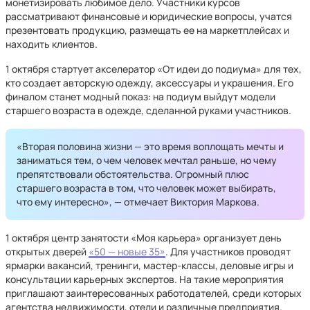
монетизировать любимое дело. Участники курсов
рассматривают финансовые и юридические вопросы, учатся
презентовать продукцию, размещать ее на маркетплейсах и
находить клиентов.
1 октября стартует акселератор «От идеи до подиума» для тех,
кто создает авторскую одежду, аксессуары и украшения. Его
финалом станет модный показ: на подиум выйдут модели
старшего возраста в одежде, сделанной руками участников.
«Вторая половина жизни — это время воплощать мечты и
заниматься тем, о чем человек мечтал раньше, но чему
препятствовали обстоятельства. Огромный плюс
старшего возраста в том, что человек может выбирать,
что ему интересно», — отмечает Виктория Маркова.
1 октября центр занятости «Моя карьера» организует день
открытых дверей
«50 — новые 35»
. Для участников проводят
ярмарки вакансий, тренинги, мастер-классы, деловые игры и
консультации карьерных экспертов. На такие мероприятия
приглашают заинтересованных работодателей, среди которых
агентства недвижимости, отели и различные предприятия.