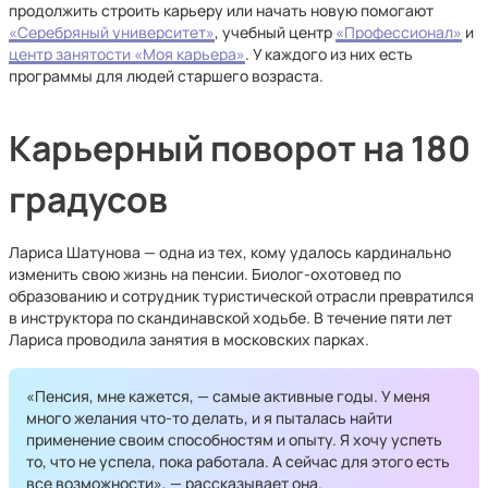
продолжить строить карьеру или начать новую помогают
«Серебряный университет»
, учебный центр
«Профессионал»
и
центр занятости «Моя карьера»
. У каждого из них есть
программы для людей старшего возраста.
Карьерный поворот на 180
градусов
Лариса Шатунова — одна из тех, кому удалось кардинально
изменить свою жизнь на пенсии. Биолог-охотовед по
образованию и сотрудник туристической отрасли превратился
в инструктора по скандинавской ходьбе. В течение пяти лет
Лариса проводила занятия в московских парках.
«Пенсия, мне кажется, — самые активные годы. У меня
много желания что-то делать, и я пыталась найти
применение своим способностям и опыту. Я хочу успеть
то, что не успела, пока работала. А сейчас для этого есть
все возможности», — рассказывает она.