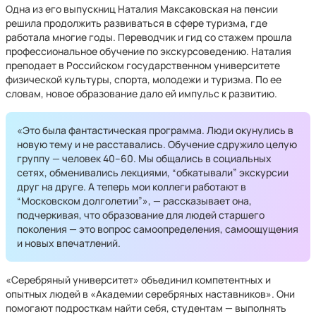
Одна из его выпускниц Наталия Максаковская на пенсии
решила продолжить развиваться в сфере туризма, где
работала многие годы. Переводчик и гид со стажем прошла
профессиональное обучение по экскурсоведению. Наталия
преподает в Российском государственном университете
физической культуры, спорта, молодежи и туризма. По ее
словам, новое образование дало ей импульс к развитию.
«Это была фантастическая программа. Люди окунулись в
новую тему и не расставались. Обучение сдружило целую
группу — человек 40–60. Мы общались в социальных
сетях, обменивались лекциями, “обкатывали” экскурсии
друг на друге. А теперь мои коллеги работают в
“Московском долголетии”», — рассказывает она,
подчеркивая, что образование для людей старшего
поколения — это вопрос самоопределения, самоощущения
и новых впечатлений.
«Серебряный университет» объединил компетентных и
опытных людей в «Академии серебряных наставников». Они
помогают подросткам найти себя, студентам — выполнять