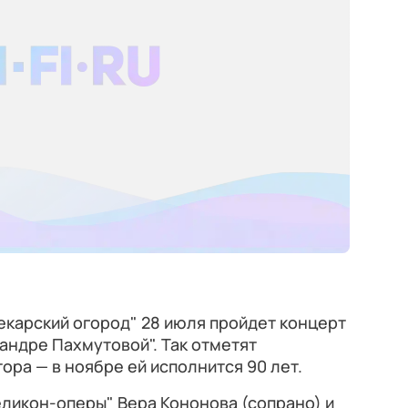
екарский огород" 28 июля пройдет концерт
андре Пахмутовой". Так отметят
ра — в ноябре ей исполнится 90 лет.
еликон-оперы" Вера Кононова (сопрано) и