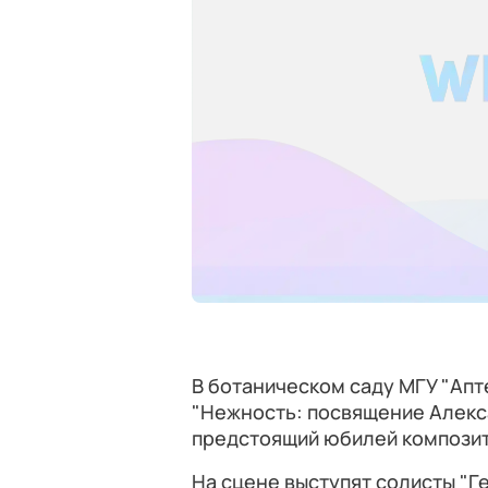
В ботаническом саду МГУ "Апт
"Нежность: посвящение Алекс
предстоящий юбилей композито
На сцене выступят солисты "Г