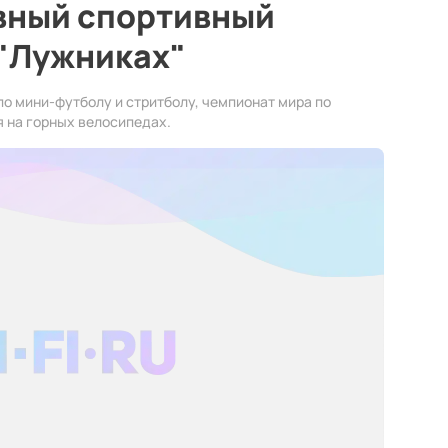
авный спортивный
 "Лужниках"
по мини-футболу и стритболу, чемпионат мира по
я на горных велосипедах.