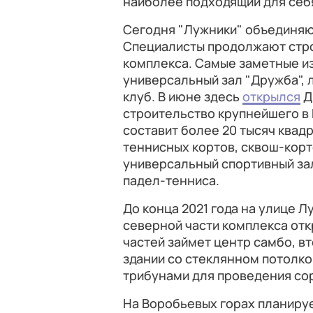
наиболее подходящий для себя
Сегодня "Лужники" объединяю
Специалисты продолжают стро
комплекса. Самые заметные из
универсальный зал "Дружба", 
клуб. В июне здесь
открылся
Д
строительство крупнейшего в 
составит более 20 тысяч квадр
теннисных кортов, сквош-корт
универсальный спортивный зал
падел-тенниса.
До конца 2021 года на улице 
северной части комплекса отк
частей займет центр самбо, в
здании со стеклянном потолко
трибунами для проведения со
На Воробьевых горах планируе