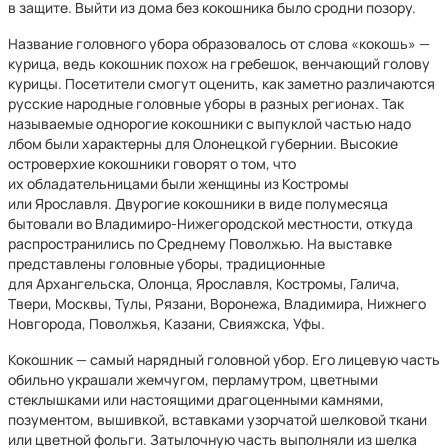
в защите. Выйти из дома без кокошника было сродни позору.
Название головного убора образовалось от слова «кокошь» —
курица, ведь кокошник похож на гребешок, венчающий голову
курицы. Посетители смогут оценить, как заметно различаются
русские народные головные уборы в разных регионах. Так
называемые однорогие кокошники с выпуклой частью надо
лбом были характерны для Олонецкой губернии. Высокие
островерхие кокошники говорят о том, что
их обладательницами были женщины из Костромы
или Ярославля. Двурогие кокошники в виде полумесяца
бытовали во Владимиро-Нижегородской местности, откуда
распространились по Среднему Поволжью. На выставке
представлены головные уборы, традиционные
для Архангельска, Олонца, Ярославля, Костромы, Галича,
Твери, Москвы, Тулы, Рязани, Воронежа, Владимира, Нижнего
Новгорода, Поволжья, Казани, Свияжска, Уфы.
Кокошник — самый нарядный головной убор. Его лицевую часть
обильно украшали жемчугом, перламутром, цветными
стеклышками или настоящими драгоценными камнями,
позументом, вышивкой, вставками узорчатой шелковой ткани
или цветной фольги. Затылочную часть выполняли из шелка