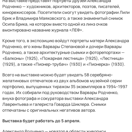
На выставке представят портреты друзей Александра
Родченко — художников, архитекторов, поэтов, писателей,
кинорежиссеров. Посетители смогут увидеть фотографии Лили
Брик и Владимира Маяковского, а также знаменитый снимок
Осипа Брика, на котором вместо одной из линз очков
вмонтировано название журнала «ЛЕФ».
Кроме того, в экспозицию войдут портреты матери Александра
Родченко, его жены Варвары Степановой и дочери Варвары
Родченко, а также архитектурные съемки и фоторепортажи —
«Балконы» (1925), «Пожарная лестница» (1925), «Лестница»
(1929), а также «Пионер-трубач» (1930) и «Пионерка» (1930).
Всего на выставке можно будет увидеть 58 серебряно-
желатиновых отпечатков из двух альбомов музейной серии
портфолио, выпущенных тиражом 35 экземпляров в 1994–1997
годах. Их собирали под руководством Варвары Родченко,
внука фотографа и сокуратора выставки Александра
Лаврентьева и галериста Говарда Шиклера. Снимки
отпечатаны с оригинальных негативов автора.
Выставка будет работать до 5 апреля.
Александр Родченко — новатор в области живописи,