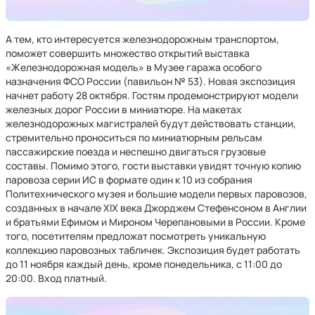
А тем, кто интересуется железнодорожным транспортом,
поможет совершить множество открытий выставка
«Железнодорожная модель» в Музее гаража особого
назначения ФСО России (павильон № 53). Новая экспозиция
начнет работу 28 октября. Гостям продемонстрируют модели
железных дорог России в миниатюре. На макетах
железнодорожных магистралей будут действовать станции,
стремительно проноситься по миниатюрным рельсам
пассажирские поезда и неспешно двигаться грузовые
составы. Помимо этого, гости выставки увидят точную копию
паровоза серии ИС в формате один к 10 из собрания
Политехнического музея и большие модели первых паровозов,
созданных в начале XIX века Джорджем Стефенсоном в Англии
и братьями Ефимом и Мироном Черепановыми в России. Кроме
того, посетителям предложат посмотреть уникальную
коллекцию паровозных табличек. Экспозиция будет работать
до 11 ноября каждый день, кроме понедельника, с 11:00 до
20:00. Вход платный.