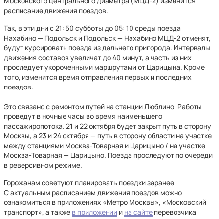
Московского центрального диаметра (МЦД-2) изменится
расписание движения поездов.
Так, в эти дни с 21: 50 субботы до 05: 10 среды поезда
Нахабино — Подольск и Подольск — Нахабино МЦД-2 отменят,
будут курсировать поезда из дальнего пригорода. Интервалы
движения составов увеличат до 40 минут, а часть из них
проследует укороченными маршрутами от Царицына. Кроме
того, изменится время отправления первых и последних
поездов.
Это связано с ремонтом путей на станции Люблино. Работы
проведут в ночные часы во время наименьшего
пассажиропотока. 21 и 22 октября будет закрыт путь в сторону
Москвы, а 23 и 24 октября — путь в сторону области на участке
между станциями Москва-Товарная и Царицыно / на участке
Москва-Товарная — Царицыно. Поезда проследуют по очереди
в реверсивном режиме.
Горожанам советуют планировать поездки заранее.
С актуальным расписанием движения поездов можно
ознакомиться в приложениях «Метро Москвы», «Московский
транспорт», а также
в приложении
и
на сайте
перевозчика.