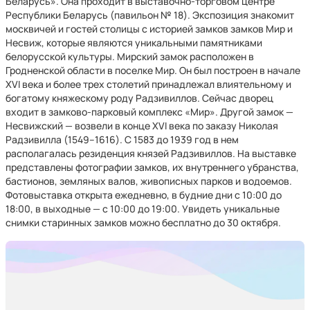
Беларусь». Она проходит в выставочно-торговом центре
Республики Беларусь (павильон № 18). Экспозиция знакомит
москвичей и гостей столицы с историей замков замков Мир и
Несвиж, которые являются уникальными памятниками
белорусской культуры. Мирский замок расположен в
Гродненской области в поселке Мир. Он был построен в начале
XVI века и более трех столетий принадлежал влиятельному и
богатому княжескому роду Радзивиллов. Сейчас дворец
входит в замково-парковый комплекс «Мир». Другой замок —
Несвижский — возвели в конце XVI века по заказу Николая
Радзивилла (1549–1616). С 1583 до 1939 год в нем
располагалась резиденция князей Радзивиллов. На выставке
представлены фотографии замков, их внутреннего убранства,
бастионов, земляных валов, живописных парков и водоемов.
Фотовыставка открыта ежедневно, в будние дни с 10:00 до
18:00, в выходные — с 10:00 до 19:00. Увидеть уникальные
снимки старинных замков можно бесплатно до 30 октября.