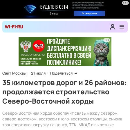
Сайт Москвы
21 июля
Поделиться
35 километров дорог и 26 районов:
продолжается строительство
Северо-Восточной хорды
Северо-Восточная хорда обеспечит связь между севером,
северо-востоком, востоком и юго-востоком столицы, снизив
транспортную нагрузку на центр, ТТК, МКАД и вылетные