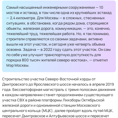
Самый насыщенный инженерными сооружениями — 10
мостов и эстакад, в том числе одна из крупнейших эстакад
— 2,4 километра. Для Москвы — в сложных, стесненных
ситуациях, в обстановке, когда рядом дома, строящиеся
объекты, железная дорога, коммуникации, — это, конечно,
тяжелейший труд, тяжелейшая работа. Но, я так понимаю,
строители справляются со своими задачами, активно
вышли на этот участок, и сегодня уже четверть объема
освоена. Задача — в 2022 году сдать этот участок. Он сам
по себе уже улучшит транспортную доступность для
порядка 800 тысяч жителей северо-востока», — отметил
Мэр Москвы.
Строительство участка Северо-Восточной хорды от
Дмитровского до Ярославского шоссе началось в апреле 2019
года. Бессветофорная магистраль с тремя полосами движения
в каждом направлении станет продолжением существующего
участка СВХ в районе платформы Лихоборы Октябрьской
железной дороги и одноименной станции Московского
центрального кольца (МЦК), далее пройдет вдоль путей МЦК,
пересечет Дмитровское и Алтуфьевское шоссе и пересечет