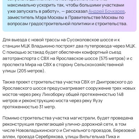
максимально ускорить так, чтобы большими участками
уже запускать в работу», — рассказал
Андрей Бочкарев
,
заместитель Мэра Москвы в Правительстве Москвы по
вопросам градостроительной политики и строительства.
Для выезда с новой трассы на Сусоколовское шоссе и к
станции МЦК Владыкино построят два путепровода через МЦК.
С помощью эстакад будет обеспечен комфортный съезд
автотранспорта с СВХ на Ярославское шоссе (575 метров) и с
проспекта Мира на СВХ в сторону Сельскохозяйственной
улицы (205 метров).
Также проект строительства участка СВХ от Дмитровского до
Ярославского шоссе предусматривает сооружение трех новых
мостов через реку Лихоборку общей протяженностью 148
метров и реконструкцию моста через реку Яузу
протяженностью 31 метр.
Помимо строительства участка магистрали, будет проведена
реконструкция прилегающей улично-дорожной сети, в том
числе Нововладыкинского и Сигнального проездов, Березовой
аллеи, проезда Серебрякова, улицы Вильгельма Пика и