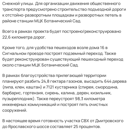
Снежной улицы. Для организации движения общественного
транспорта предусмотрено строительство подъездной дороги
к отстойно-разворотным площадкам и разворотных петель в
районе станции МЦК Ботанический Сад.
Всего в рамках проекта будет построено/реконструировано
22,6 километра дорог.
Кроме того, для удобства пешеходов возле дома 16 в
Сигнальном проезде построят подземный переход. Также
будет реконструирован существующий пешеходный переход
около станции МЦК Ботанический Сад.
В рамках благоустройства прилегающей территории
планируют разбить 24,8 гектара газонов, высадить 644 дерева
(липа, клен, каштан) и 7121 кустарника (спирея, смородина,
барбарис, гортензия, сирень, калина, дерен, кизильник,
пузыреплодник). Также переустроят 98,3 километра
инженерных коммуникаций и построят пять очистных
сооружений.
В настоящее время готовность участка СВХ от Дмитровского
до Ярославского шоссе составляет 25 процентов.