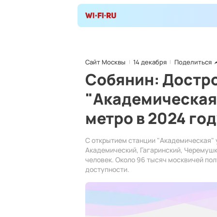
Сайт Москвы
14 декабря
Поделиться
Собянин: Достр
"Академическая
метро в 2024 год
С открытием станции "Академическая"
Академический, Гагаринский, Черемушк
человек. Около 96 тысяч москвичей по
доступности.