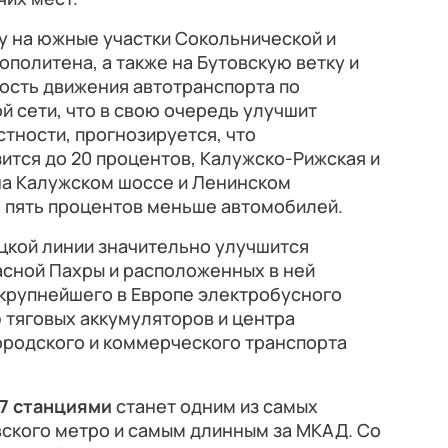
ку на южные участки Сокольнической и
политена, а также на Бутовскую ветку и
ость движения автотранспорта по
 сети, что в свою очередь улучшит
стности, прогнозируется, что
ится до 20 процентов, Калужско-Рижская и
 на Калужском шоссе и Ленинском
а пять процентов меньше автомобилей.
цкой линии значительно улучшится
асной Пахры и расположенных в ней
 крупнейшего в Европе электробусного
ю тяговых аккумуляторов и центра
ородского и коммерческого транспорта
17 станциями
станет одним из самых
ского метро и самым длинным за МКАД. Со