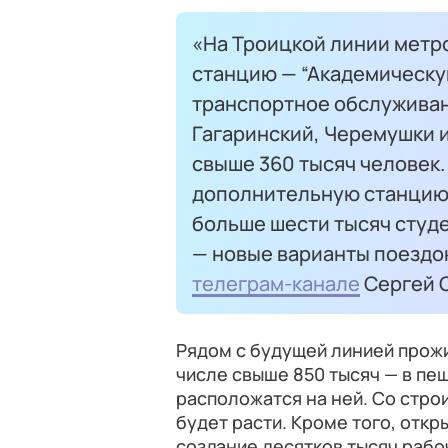
«На Троицкой линии метро
станцию — “Академическую
транспортное обслуживан
Гагаринский, Черемушки 
свыше 360 тысяч человек.
дополнительную станцию 
больше шести тысяч студе
— новые варианты поездок
телеграм-канале
Сергей 
Рядом с будущей линией про
числе свыше 850 тысяч — в пе
расположатся на ней. Со стр
будет расти. Кроме того, отк
создание десятков тысяч рабо