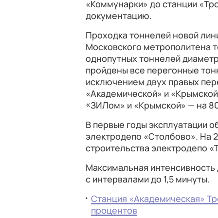
«Коммунарки» до станции «Тр
документацию.
Проходка тоннелей новой лин
Московского метрополитена т
однопутных тоннелей диаметр
пройдены все перегонные тонн
исключением двух правых пер
«Академической» и «Крымской
«ЗИЛом» и «Крымской» — на 8
В первые годы эксплуатации о
электродепо «Столбово». На 
строительства электродепо «
Максимальная интенсивность д
с интервалами до 1,5 минуты.
Станция «Академическая» Тро
процентов