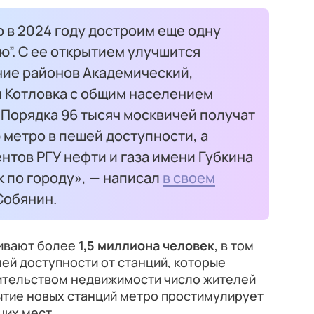
 в 2024 году достроим еще одну
”. С ее открытием улучшится
ие районов Академический,
и Котловка с общим населением
 Порядка 96 тысяч москвичей получат
метро в пешей доступности, а
нтов РГУ нефти и газа имени Губкина
 по городу», — написал
в своем
Собянин.
живают более
1,5 миллиона человек
, в том
шей доступности от станций, которые
оительством недвижимости число жителей
рытие новых станций метро простимулирует
чих мест.