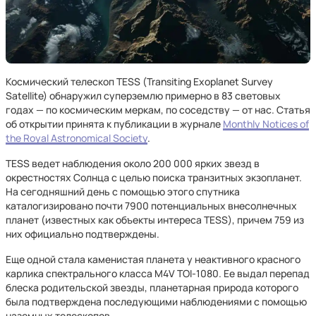
Космический телескоп TESS (Transiting Exoplanet Survey
Satellite) обнаружил суперземлю примерно в 83 световых
годах — по космическим меркам, по соседству — от нас. Статья
об открытии принята к публикации в журнале
Monthly Notices of
the Royal Astronomical Society
.
TESS ведет наблюдения около 200 000 ярких звезд в
окрестностях Солнца с целью поиска транзитных экзопланет.
На сегодняшний день с помощью этого спутника
каталогизировано почти 7900 потенциальных внесолнечных
планет (известных как объекты интереса TESS), причем 759 из
них официально подтверждены.
Еще одной стала каменистая планета у неактивного красного
карлика спектрального класса M4V TOI-1080. Ее выдал перепад
блеска родительской звезды, планетарная природа которого
была подтверждена последующими наблюдениями с помощью
наземных телескопов.