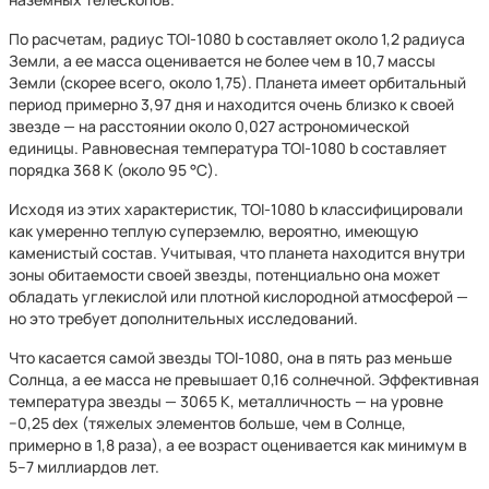
По расчетам, радиус TOI-1080 b составляет около 1,2 радиуса
Земли, а ее масса оценивается не более чем в 10,7 массы
Земли (скорее всего, около 1,75). Планета имеет орбитальный
период примерно 3,97 дня и находится очень близко к своей
звезде — на расстоянии около 0,027 астрономической
единицы. Равновесная температура TOI-1080 b составляет
порядка 368 К (около 95 °C).
Исходя из этих характеристик, TOI-1080 b классифицировали
как умеренно теплую суперземлю, вероятно, имеющую
каменистый состав. Учитывая, что планета находится внутри
зоны обитаемости своей звезды, потенциально она может
обладать углекислой или плотной кислородной атмосферой —
но это требует дополнительных исследований.
Что касается самой звезды TOI-1080, она в пять раз меньше
Солнца, а ее масса не превышает 0,16 солнечной. Эффективная
температура звезды — 3065 К, металличность — на уровне
−0,25 dex (тяжелых элементов больше, чем в Солнце,
примерно в 1,8 раза), а ее возраст оценивается как минимум в
5–7 миллиардов лет.