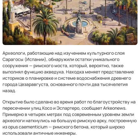
Археологи, работающие над изучением культурного слоя
Сарагосы (Испании), обнаружили остатки уникального
сооружения — римского моста, который, вероятно, также
выполнял функцию акведука. Находка меняет представление
историков о планировке и системе водоснабжения древнего
города Цезаравгуста, основанного почти два тысячелетия
назад.
Открытие было сделано во время работ по благоустройству на
пересечении улиц Косо и Эспартеро, сообщает Arkeonews.
Примерно в четырех метрах под современным уровнем земли
археологи наткнулись на большую римскую арку, построенную
из opus caementicium — римского бетона, который широко
использовали античные инженеры.