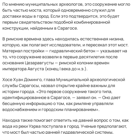
По мнению муниципальных археологов, это сооружение могло
быть частью моста, который одновременно служил для
доставки воды в город. Если это подтвердится, это будет
первым свидетельством подобной комбинированной
конструкции, найденным в Сарагосе.
В римские времена здесь находилась естественная низина,
которую, как полагают исследователи, и пересекал этот мост.
Материал постройки — гидравлический бетон — указывает на
то, что сооружение возвели в первые десятилетия после
основания Цезаравгусты — римской колонии времен
императора Августа (конец I века до н.э.).
Хосе Хуан Доминго, глава Муниципальной археологической
службы Сарагосы, назвал открытие крайне важным для
истории города. «Это первое сооружение такого типа,
идентифицированное в Сарагосе, — заявил он. — Оно дает
бесценную информацию о том, как римляне управляли
водоснабжением и городским планированием».
Находка также помогает ответить на давний вопрос о том, как
вода из реки Уэрва поступала в город. Ученые предполагают,
что мост был частью ранней гидравлической системы,