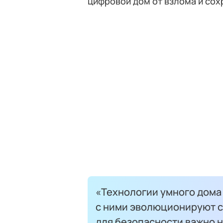
цифровой дом от взлома и сох
«Технологии умного дома
с ними эволюционируют с
для безопасности важно н