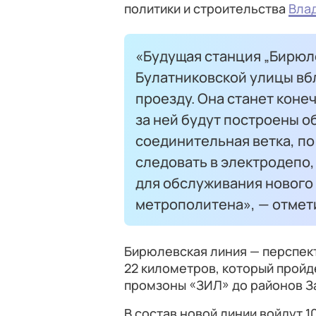
политики и строительства
Вла
«Будущая станция „Бирюл
Булатниковской улицы вб
проезду. Она станет конеч
за ней будут построены о
соединительная ветка, по
следовать в электродепо
для обслуживания нового
метрополитена», — отмет
Бирюлевская линия — перспек
22 километров, который пройд
промзоны «ЗИЛ» до районов З
В состав новой линии войдут 