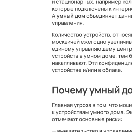
и стационарных, например кол
которые подключены к интерн
А
умный дом
объединяет данны
управления.
Количество устройств, относя
москвичей ежегодно увеличива
единому управляющему центру
устройств в умном доме, тем
накапливают. Эти конфиденци
устройстве и/или в облаке.
Почему умный до
Главная угроза в том, что мош
к устройствам умного дома. Э
отмечают основные риски:
— вмешательство в управлени