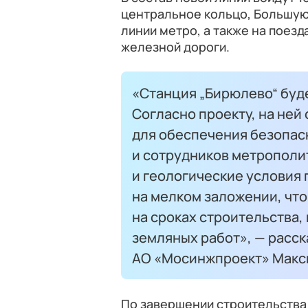
центральное кольцо, Большую
линии метро, а также на поез
железной дороги.
«Станция „Бирюлево“ буд
Согласно проекту, на не
для обеспечения безопас
и сотрудников метропол
и геологические условия
на мелком заложении, что
на сроках строительства,
земляных работ», — расс
АО «Мосинжпроект» Макс
По завершении строительства