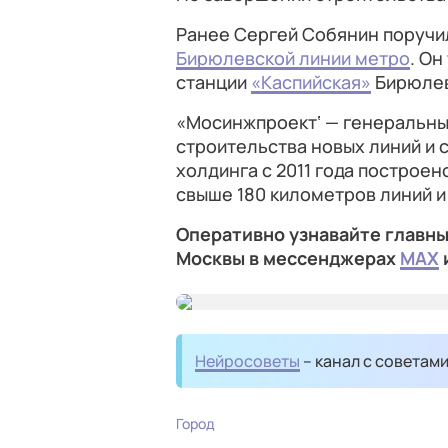
Ранее Сергей Собянин поручи
Бирюлевской линии метро
. Он
станции
«Каспийская»
Бирюлев
«Мосинжпроект‘ — генеральны
строительства новых линий и 
холдинга с 2011 года построен
свыше 180 километров линий и
Оперативно узнавайте главны
Москвы в мессенджерах
MAX
Нейросоветы
– канал с советам
Город