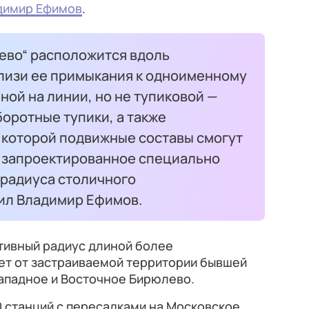
димир Ефимов
.
ево“
расположится вдоль
лизи ее примыкания к одноименному
ной на линии, но не тупиковой —
боротные тупики, а также
 которой подвижные составы смогут
, запроектированное специально
 радиуса столичного
ил Владимир Ефимов.
тивный радиус длиной более
ет от застраиваемой территории бывшей
ападное и Восточное Бирюлево.
10 станций с пересадками на Московское