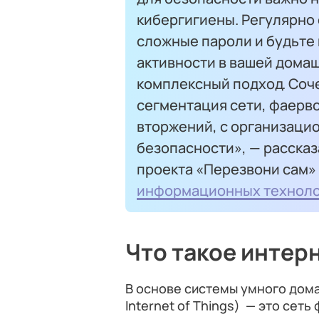
кибергигиены. Регулярно
сложные пароли и будьте
активности в вашей домаш
комплексный подход. Соче
сегментация сети, фаерв
вторжений, с организаци
безопасности», — расска
проекта «Перезвони сам»
информационных технол
Что такое интер
В основе системы умного дом
Internet of Things) — это сет