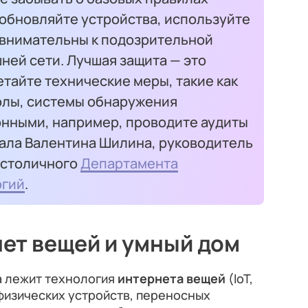
 обновляйте устройства, используйте
 внимательны к подозрительной
ней сети. Лучшая защита — это
тайте технические меры, такие как
олы, системы обнаружения
онными, например, проводите аудиты
зала Валентина Шилина, руководитель
 столичного
Департамента
огий
.
нет вещей и умный дом
а лежит технология
интернета вещей
(IoT,
ь физических устройств, переносных