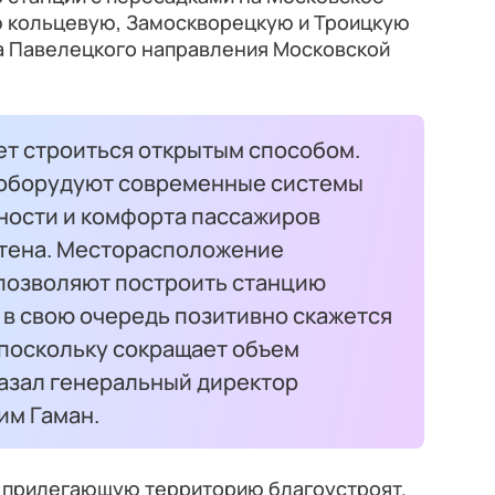
 кольцевую, Замоскворецкую и Троицкую
да Павелецкого направления Московской
ет строиться открытым способом.
й оборудуют современные системы
ности и комфорта пассажиров
итена. Месторасположение
 позволяют построить станцию
 в свою очередь позитивно скажется
 поскольку сокращает объем
казал генеральный директор
им Гаман.
 прилегающую территорию благоустроят.