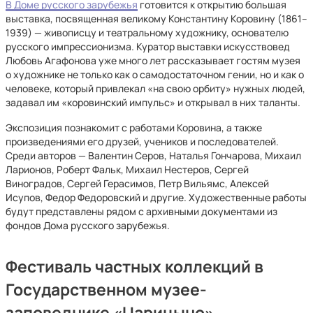
В Доме русского зарубежья
готовится к открытию большая
выставка, посвященная великому Константину Коровину (1861–
1939) — живописцу и театральному художнику, основателю
русского импрессионизма. Куратор выставки искусствовед
Любовь Агафонова уже много лет рассказывает гостям музея
о художнике не только как о самодостаточном гении, но и как о
человеке, который привлекал «на свою орбиту» нужных людей,
задавал им «коровинский импульс» и открывал в них таланты.
Экспозиция познакомит с работами Коровина, а также
произведениями его друзей, учеников и последователей.
Среди авторов — Валентин Серов, Наталья Гончарова, Михаил
Ларионов, Роберт Фальк, Михаил Нестеров, Сергей
Виноградов, Сергей Герасимов, Петр Вильямс, Алексей
Исупов, Федор Федоровский и другие. Художественные работы
будут представлены рядом с архивными документами из
фондов Дома русского зарубежья.
Фестиваль частных коллекций в
Государственном музее-
заповеднике «Царицыно»