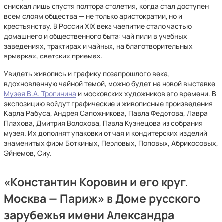
снискал лишь спустя полтора столетия, когда стал доступен
всем слоям общества — не только аристократии, но и
крестьянству. В России XIX века чаепитие стало частью
домашнего и общественного быта: чай пили в учебных
заведениях, трактирах и чайных, на благотворительных
ярмарках, светских приемах.
Увидеть живопись и графику позапрошлого века,
вдохновленную чайной темой, можно будет на новой выставке
Музея В.А. Тропинина
и московских художников его времени. В
экспозицию войдут графические и живописные произведения
Карла Рабуса, Андрея Сапожникова, Павла Федотова, Лавра
Плахова, Дмитрия Волохова, Павла Кузнецова из собрания
музея. Их дополнят упаковки от чая и кондитерских изделий
знаменитых фирм Боткиных, Перловых, Поповых, Абрикосовых,
Эйнемов, Сиу.
«Константин Коровин и его круг.
Москва — Париж» в Доме русского
зарубежья имени Александра