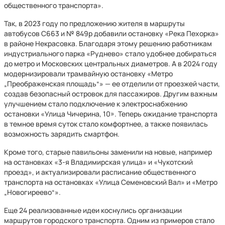
общественного транспорта».
Так, в 2023 году по предложению жителя в маршруты
автобусов С663 и № 849р добавили остановку «Река Пехорка»
в районе Некрасовка. Благодаря этому решению работникам
индустриального парка «Руднево» стало удобнее добираться
до метро и Московских центральных диаметров. А в 2024 году
модернизировали трамвайную остановку «Метро
„Преображенская площадь“» — ее отделили от проезжей части,
создав безопасный островок для пассажиров. Другим важным
улучшением стало подключение к электроснабжению
остановки «Улица Чичерина, 10». Теперь ожидание транспорта
в темное время суток стало комфортнее, а также появилась
возможность зарядить смартфон.
Кроме того, старые павильоны заменили на новые, например
на остановках «3-я Владимирская улица» и «Чукотский
проезд», и актуализировали расписание общественного
транспорта на остановках «Улица Семеновский Вал» и «Метро
„Новогиреево“».
Еще 24 реализованные идеи коснулись организации
маршрутов городского транспорта. Одним из примеров стало