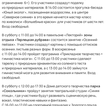
ограничение: 6+). Его участники создадут поделку
из природных материалов. В 14:00 состоится прогулка-беседа
«Юный эколог», посвященная водорослям, а в центре
«Северное сияние» в это время начнется мастер-класс
по живописи «Волшебные краски» для участников от шести лет.
Вход свободный.
В субботу с 11:00 до 14:00 в павильоне «Лекторий»
зоны
отдыха «Терлецкая дубрава»
состоится занятие «Осенний
пейзаж». Участники создадут картины с помощью оттисков
осенних листьев разных форм. В воскресенье
с 11:00 до 14:00 пройдет программа «Прикладное творчество +
гимнастика мозга». С 11:00 до 13:00 участники сделают
тарелку с природным орнаментом из соленого теста
и природных материалов, а с 13:00 до 14:00 займутся
гимнастикой мозга для развития внимания и памяти. Вход
свободный.
В субботу с 12:00 до 17:30 в Доме детского творчества
парка
«Сокольники»
пройдут занятия театральной студии «Синяя
птица», где участники будут развивать сценическую речь,
вокал, пластические навыки и фантазию.
С 16:00 до 17:00 на спортивной площадке у Золотого пруда