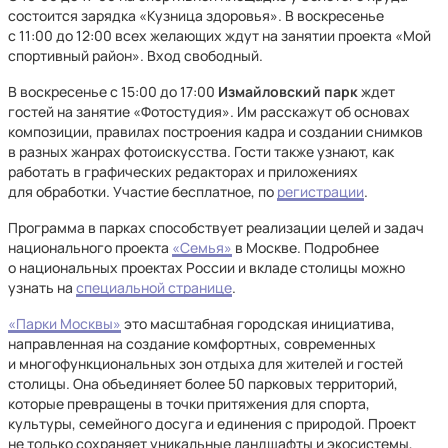
состоится зарядка «Кузница здоровья». В воскресенье
с 11:00 до 12:00 всех желающих ждут на занятии проекта «Мой
спортивный район». Вход свободный.
В воскресенье с 15:00 до 17:00
Измайловский парк
ждет
гостей на занятие «Фотостудия». Им расскажут об основах
композиции, правилах построения кадра и создании снимков
в разных жанрах фотоискусства. Гости также узнают, как
работать в графических редакторах и приложениях
для обработки. Участие бесплатное, по
регистрации
.
Программа в парках способствует реализации целей и задач
национального проекта
«Семья»
в Москве. Подробнее
о национальных проектах России и вкладе столицы можно
узнать на
специальной странице
.
«Парки Москвы»
это масштабная городская инициатива,
направленная на создание комфортных, современных
и многофункциональных зон отдыха для жителей и гостей
столицы. Она объединяет более 50 парковых территорий,
которые превращены в точки притяжения для спорта,
культуры, семейного досуга и единения с природой. Проект
не только сохраняет уникальные ландшафты и экосистемы,