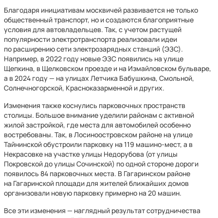
Благодаря инициативам москвичей развивается не только
общественный транспорт, но и создаются благоприятные
условия для автовладельцев. Так, с учетом растущей
популярности электротранспорта реализовали идеи
по расширению сети электрозарядных станций (ЭЗС).
Например, в 2022 году новые ЭЗС появились на улице
Щепкина, в Щелковском проезде и на Измайловском бульваре,
а в 2024 году — на улицах Летчика Бабушкина, Смольной,
Солнечногорской, Красноказарменной и других.
Изменения также коснулись парковочных пространств
столицы. Большое внимание уделили районам с активной
жилой застройкой, где места для автомобилей особенно
востребованы. Так, в Лосиноостровском районе на улице
Тайнинской обустроили парковку на 119 машино-мест, а в
Некрасовке на участке улицы Недорубова (от улицы
Покровской до улицы Сочинской) по одной стороне дороги
появилось 84 парковочных места. В Гагаринском районе
на Гагаринской площади для жителей ближайших домов
организовали новую парковку примерно на 20 машин.
Все эти изменения — наглядный результат сотрудничества