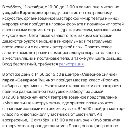
В субботу, 11 октября, с 10:00 до 11:00 в павильоне-читальне
усадьбы Воронцово
проведут занятие по театральному
искусству, организованное мастерской «Мир театра и кино».
Мероприятие пройдет в игровом формате и познакомит гостей
с основными видами театра — драматическим, музыкальным
и кукольным. Дети также узнают о том, какими методами
демонстрируются эмоции в кинофильмах и театральных
постановках и о секретах актерской игры. Практическое
занятие поможет развить эмоциональную выразительность
в жестикуляции и постановке тела, а также улучшить дикцию.
Вход бесплатный, требуется
регистрация
.
В этот же день с 14:30 до 15:30 в центре «Северное сияние»
парка «Северное Тушино»
пройдет мастер-класс «Роспись
имбирных пряников». Участники старше шести лет раскрасят
пряники разноцветной глазурью и заберут их домой.
В 12:30 в парке начнется театрализованное представление
«Музыкальные инструменты», где зрители познакомятся
с разными жанрами и стилями музыки. В 14:00 пройдет мастер-
класс по живописи для участников от шести лет. А в
воскресенье, 12 октября, в 13:00 в павильоне «Клуб развития
и творчества» проведут занятие «Ловец снов» (возрастное