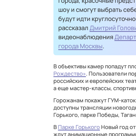
города, красочные предс
шоу и смогут выбрать себ
будут идти круглосуточно
рассказал
Дмитрий Голов
видеонаблюдения
Департ
города Москвы
.
В объективы камер попадут п
Рождество»
. Пользователи по
российских и европейских теа
а еще мастер-классы, спортив
Горожанам покажут ГУМ-каток 
доступны трансляции новогодн
Горького, парке Победы, Таган
В
Парке Горького
Новый год от
ждут анимационные программы