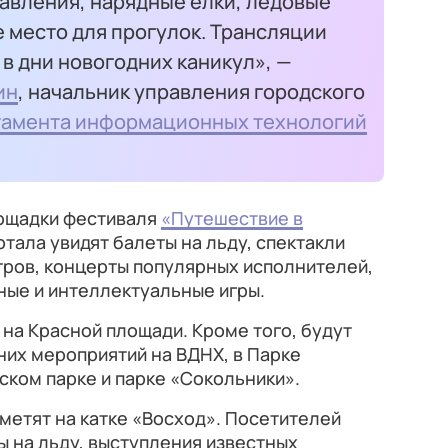
тавления, нарядные елки, ледовые
е место для прогулок. Трансляции
 в дни новогодних каникул», —
ин
, начальник управления городского
амента информационных технологий
лощадки фестиваля
«Путешествие в
ртала увидят балеты на льду, спектакли
тров, концерты популярных исполнителей,
ные и интеллектуальные игры.
на Красной площади. Кроме того, будут
их мероприятий на ВДНХ, в Парке
ском парке и парке «Сокольники».
метят на катке «Восход». Посетителей
 на льду, выступления известных