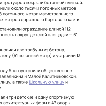
чи тротуаров покрыли бетонной плиткой.
енили около тысячи погонных метров
,8 погонного метра магистрального
ых метров дорожного бортового камня.
становили ограждение длиной 112
нность вокруг детской площадки — 61
ановили две трибуны из бетона,
ену (51 погонный метр) и устроили 13
 году благоустроили общественное
Талалихина и Малой Калитниковской,
лицу, а также
Школьную улицу
и
и.
али три детские и одну спортивную
х архитектурных форм и 43 опоры