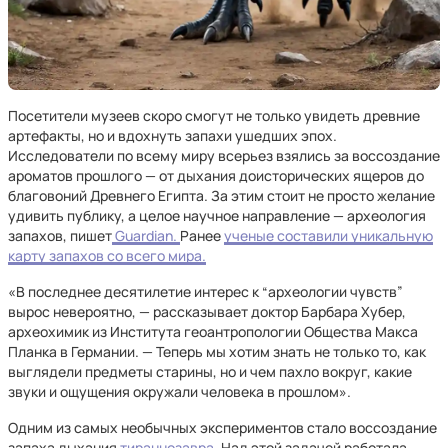
Посетители музеев скоро смогут не только увидеть древние
артефакты, но и вдохнуть запахи ушедших эпох.
Исследователи по всему миру всерьез взялись за воссоздание
ароматов прошлого — от дыхания доисторических ящеров до
благовоний Древнего Египта. За этим стоит не просто желание
удивить публику, а целое научное направление — археология
запахов, пишет
Guardian.
Ранее
ученые составили уникальную
карту запахов со всего мира.
«В последнее десятилетие интерес к “археологии чувств”
вырос невероятно, — рассказывает доктор Барбара Хубер,
археохимик из Института геоантропологии Общества Макса
Планка в Германии. — Теперь мы хотим знать не только то, как
выглядели предметы старины, но и чем пахло вокруг, какие
звуки и ощущения окружали человека в прошлом».
Одним из самых необычных экспериментов стало воссоздание
запаха дыхания
тираннозавра.
Над этой задачей работала