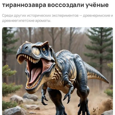
тираннозавра воссоздали учёные
Среди других исторических экспериментов — древнеримские и
древнеегипетские ароматы.