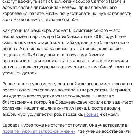
смогут вдохнуть запах библиотеки собора Святого Павла и
аромат салона автомобиля «Ровер», принадлежавшего
королеве Елизавете. Чтобы почувствовать их, нужно поднести
золотую воронку к стеклянной колбе.
Как уточнила Бембибре, аромат библиотеки собора — это
эксперимент парфюмера Сары Маккартни в 2018 году. В нем
смешались ноты старой кожи, табака, ванили и благородного
дерева. А вот запах королевского авто воссоздали совсем
недавно, в 2023 году, почти по-научному. Химики
проанализировали воздух внутри машины, историки изучили
архивы, а коллекционеры классических автомобилей помогли
уточнить детали.
Ранее та же группа исследователей уже экспериментировала с
восстановлением запахов по старинным рецептам. Например,
им удалось воссоздать аромат помандера — шарика с
благовониями, который в Средневековье носили для защиты от
болезней. Рецепт нашли в книге XVI века. В состав вошли
амбра, мускус, лепестки роз, гвоздика,
корица
и сандал.
Барбара Хубер тоже не отстает от коллег. Она участвовала в
проекте «Аромат загробной жизни»
, где ученые восстановили