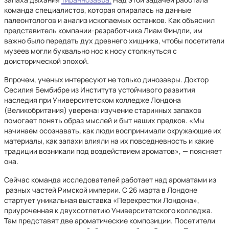
команда специалистов, которая опиралась на данные
палеонтологов и анализ ископаемых останков. Как объяснил
представитель компании-разработчика Лиам Финдли, им
важно было передать дух древнего хищника, чтобы посетители
музеев могли буквально нос к носу столкнуться с
доисторической эпохой.
Впрочем, ученых интересуют не только динозавры. Доктор
Сесилия Бембибре из Института устойчивого развития
наследия при Университетском колледже Лондона
(Великобритания) уверена: изучение старинных запахов
помогает понять образ мыслей и быт наших предков. «Мы
начинаем осознавать, как люди воспринимали окружающие их
материалы, как запахи влияли на их повседневность и какие
традиции возникали под воздействием ароматов», — поясняет
она.
Сейчас команда исследователей работает над ароматами из
разных частей Римской империи. С 26 марта в Лондоне
стартует уникальная выставка «Перекрестки Лондона»,
приуроченная к двухсотлетию Университетского колледжа.
Там представят две ароматические композиции. Посетители