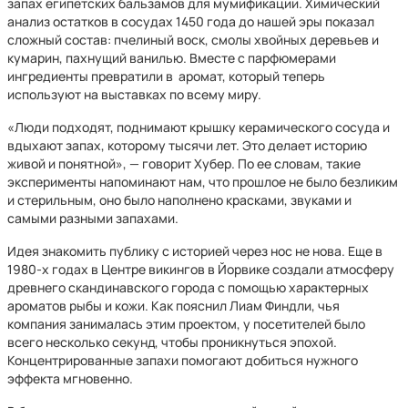
запах египетских бальзамов для мумификации. Химический
анализ остатков в сосудах 1450 года до нашей эры показал
сложный состав: пчелиный воск, смолы хвойных деревьев и
кумарин, пахнущий ванилью. Вместе с парфюмерами
ингредиенты превратили в аромат, который теперь
используют на выставках по всему миру.
«Люди подходят, поднимают крышку керамического сосуда и
вдыхают запах, которому тысячи лет. Это делает историю
живой и понятной», — говорит Хубер. По ее словам, такие
эксперименты напоминают нам, что прошлое не было безликим
и стерильным, оно было наполнено красками, звуками и
самыми разными запахами.
Идея знакомить публику с историей через нос не нова. Еще в
1980-х годах в Центре викингов в Йорвике создали атмосферу
древнего скандинавского города с помощью характерных
ароматов рыбы и кожи. Как пояснил Лиам Финдли, чья
компания занималась этим проектом, у посетителей было
всего несколько секунд, чтобы проникнуться эпохой.
Концентрированные запахи помогают добиться нужного
эффекта мгновенно.