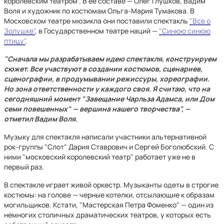
королевским театром". В ее составе — Олег Глушков, Вадим
Воля и художник по костюмам Ольга-Мария Тумакова. В
Московском театре мюзикла они поставили спектакль
"Все о
Золушке"
, в Государственном театре наций —
"Синюю синюю
птицу"
.
"Сначала мы разрабатываем идею спектакля, конструируем
сюжет. Все участвуют в создании костюмов, сценариев,
сценографии, в продумывании режиссуры, хореографии.
Но зона ответственности у каждого своя. Я считаю, что на
сегодняшний момент "Завещание Чарльза Адамса, или Дом
семи повешенных" — вершина нашего творчества", —
отметил Вадим Воля.
Музыку для спектакля написали участники альтернативной
рок-группы "Слот" Дария Ставрович и Сергей Боголюбский. С
ними "московский королевский театр" работает уже не в
первый раз.
В спектакле играет живой оркестр. Музыканты одеты в строгие
костюмы: на голове — черные котелки, отсылающие к образам
могильщиков. Кстати, "Мастерская Петра Фоменко" — один из
немногих столичных драматических театров, у которых есть