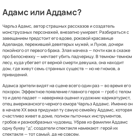
Адамс или Аддамс?
Чарльз Адамс, автор страшных рассказов и создатель
монструозных персонажей, внезапно умирает. Разбираться с
завещанием предстоит его вдове, роковой красавице
Аделаиде, пережившей девятерых мужей, и Луизе, дочери
покойного от первого брака. Злая мачеха — почти как в сказке
про Белоснежку — мечтает убить падчерицу. В темном-темном
лесу, куда убегает от верной смерти девушка, она находит
дом, где живут семь странных существ — но не гномов, а
привидений.
Адамса зрители видят на сцене всего один раз — во время его
похорон. Эффектное появление главного героя — гроб с телом
то и дело падает — наверняка оценил художник-карикатурист,
отец американского черного юмора Чарльз Аддамс. Именно он
в начале ХХ века придумал ту самую семейку Аддамс, которая
счастливо живет в доме, полном пыточных инструментов,
гробов и разнообразных чудовищ. Убрав из фамилии Аддамс
одну букву "д", создатели спектакля намекают: герой их
спектакля — тот самый, да не совсем.