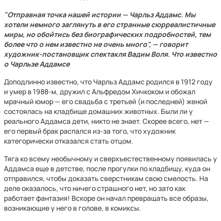
"Отправная точка нашей истории — Чарльз Аддамс. Мы
хотели немного заглянуть в его странные сюрреалистичные
миры, но обойтись без биографических подробностей, тем
более что о нем известно не очень много", — говорит
художник-постановщик спектакля Вадим Воля. Что известно
о Чарльзе Аддамсе
Доподлинно известно, что Чарльз Аддамс родился в 1912 году
и умер в 1988-м, дружил с Альфредом Хичкоком и обожал
мрачный юмор — его свадьба с третьей (и последней) женой
состоялась на кладбище домашних животных. Были ли у
реального Аддамса дети, никто не знает. Скорее всего, нет —
его первый брак распался из-за того, что художник
категорически отказался стать отцом.
Тяга ко всему необычному и сверхъестественному появилась у
Аддамса еще в детстве, после прогулки по кладбищу, куда он
отправился, чтобы доказать сверстникам свою смелость. На
деле оказалось, что ничего страшного нет, но зато как
работает фантазия! Вскоре он начал превращать все образы,
возникающие у него в голове, в комиксы.