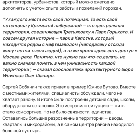
архитекторов, урбанистов, который можно ежегодно
дополнять с учетом опыта работы и пожеланий горожан.
"У каждого места есть свой потенциал. То есть свой
потенциал у Крымской набережной — это центральная
территория, соединяющая Третьяковку и Парк Горького. И
совсем другая история — парк в Капотне, который
находится рядом с нефтезаводом (неподалеку отсюда
живут сотни тысяч людей), в то же время здесь есть доступ к
Москве-реке. Понятно, что нужно там что-то делать, но
важно сначала понять, в чем уникальность каждой
территории", — сказал сооснователь архитектурного бюро
Wowhaus Олег Шапиро.
Сергей Собянин также привел в пример Южное Бутово. Вместе
с местными жителями, специалисты обсуждали, чего не
хватает району. В итоге были построены детские сады, школы,
оборудованы остановки. Это исправило ситуацию — жить
стало комфортнее. Но не было связности, единства.
Оставались большие разрозненные территории — дворы,
кварталы и микрорайоны, а в самом центре района находился
большой пустырь.