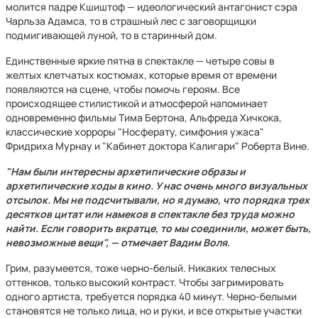
молится падре Кшиштоф — идеологический антагонист сэра
Чарльза Адамса, то в страшный лес с заговорщицки
подмигивающей луной, то в старинный дом.
Единственные яркие пятна в спектакле — четыре совы в
желтых клетчатых костюмах, которые время от времени
появляются на сцене, чтобы помочь героям. Все
происходящее стилистикой и атмосферой напоминает
одновременно фильмы Тима Бертона, Альфреда Хичкока,
классические хорроры "Носферату, симфония ужаса"
Фридриха Мурнау и "Кабинет доктора Калигари" Роберта Вине.
"Нам были интересны архетипические образы и
архетипические ходы в кино. У нас очень много визуальных
отсылок. Мы не подсчитывали, но я думаю, что порядка трех
десятков цитат или намеков в спектакле без труда можно
найти. Если говорить вкратце, то мы соединили, может быть,
невозможные вещи", — отмечает Вадим Воля.
Грим, разумеется, тоже черно-белый. Никаких телесных
оттенков, только высокий контраст. Чтобы загримировать
одного артиста, требуется порядка 40 минут. Черно-белыми
становятся не только лица, но и руки, и все открытые участки