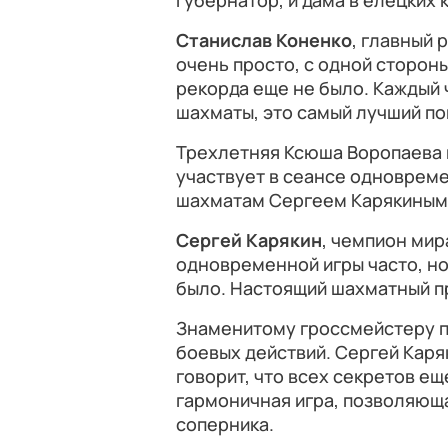
губернатор, и дама в елецких 
Станислав Коненко
, главный 
очень просто, с одной стороны
рекорда еще не было. Каждый 
шахматы, это самый лучший по
Трехлетняя Ксюша Воропаева 
участвует в сеансе одноврем
шахматам Сергеем Карякиным
Сергей Карякин
, чемпион мир
одновременной игры часто, но
было. Настоящий шахматный п
Знаменитому гроссмейстеру п
боевых действий. Сергей Каряк
говорит, что всех секретов ещ
гармоничная игра, позволяюща
соперника.