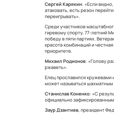
Сергей Карякин
: «Если видно
атаковать, есть резон перейти
переигрывать».
Среди участников масштабног
гиревому спорту, 77-летний М
победу в пяти партиях. Ветера
красота комбинаций и честная
приоритете.
Михаил Родионов
: «Голову ра
ржаветь».
Елец прославился кружевами и
может называться шахматным
Станислав Коненко
: «С резу
официально зафиксированным
Заур Дзантиев
, президент Фе