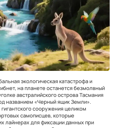
бальная экологическая катастрофа и
ибнет, на планете останется безмолвный
 уголке австралийского острова Тасмания
од названием «Черный ящик Земли».
о гигантского сооружения целиком
ортовых самописцев, которые
х лайнерах для фиксации данных при