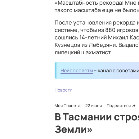
«Масштабность рекорда! Мне п
такого масштаба еще не было»
После установления рекорда 
системе, чтобы из 880 игроко
сошлись 14-летний Михаил Кас
Кузнецов из Лебедяни. Выдал
липецкий шахматист.
Нейросоветы
– канал с советам
Новости
Моя Планета
22 июня
Поделиться
В Тасмании стро
Земли»