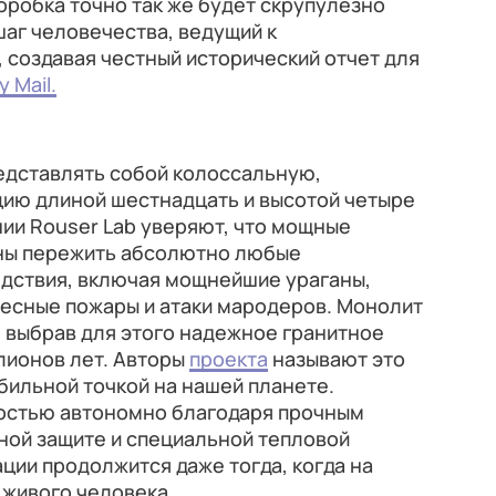
оробка точно так же будет скрупулезно
аг человечества, ведущий к
 создавая честный исторический отчет для
y Mail.
едставлять собой колоссальную,
цию длиной шестнадцать и высотой четыре
нии Rouser Lab уверяют, что мощные
ны пережить абсолютно любые
дствия, включая мощнейшие ураганы,
лесные пожары и атаки мародеров. Монолит
, выбрав для этого надежное гранитное
лионов лет. Авторы
проекта
называют это
бильной точкой на нашей планете.
остью автономно благодаря прочным
ной защите и специальной тепловой
ции продолжится даже тогда, когда на
 живого человека.