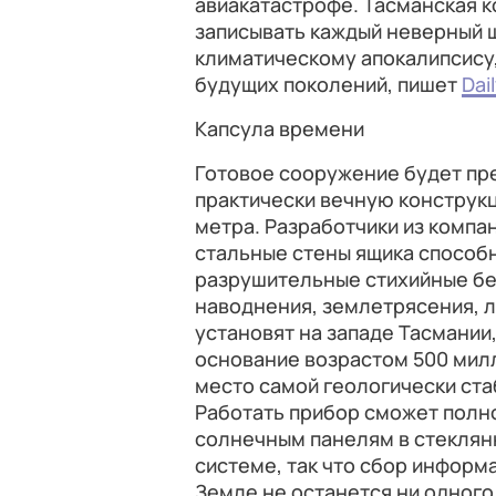
авиакатастрофе. Тасманская к
записывать каждый неверный ш
климатическому апокалипсису,
будущих поколений, пишет
Dail
Капсула времени
Готовое сооружение будет пр
практически вечную конструк
метра. Разработчики из компа
стальные стены ящика способ
разрушительные стихийные бе
наводнения, землетрясения, 
установят на западе Тасмании
основание возрастом 500 мил
место самой геологически ста
Работать прибор сможет полн
солнечным панелям в стеклян
системе, так что сбор информа
Земле не останется ни одного