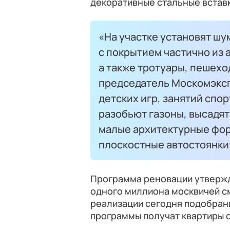
декоративные стальные вставк
«На участке установят ш
с покрытием частично из 
а также тротуары, пешех
председатель Москомэксп
детских игр, занятий спо
разобьют газоны, высадят
малые архитектурные фор
плоскостные автостоянки
Программа реновации утвержде
одного миллиона москвичей с
реализации сегодня подобран
программы получат квартиры 