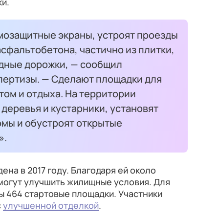
и.
умозащитные экраны, устроят проезды
асфальтобетона, частично из плитки,
одные дорожки, — сообщил
ертизы. — Сделают площадки для
ртом и отдыха. На территории
 деревья и кустарники, установят
мы и обустроят открытые
».
на в 2017 году. Благодаря ей около
могут улучшить жилищные условия. Для
ы 464 стартовые площадки. Участники
с
улучшенной отделкой
.