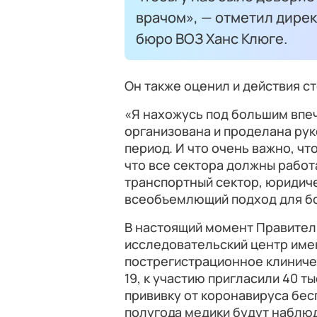
врачом», — отметил дире
бюро ВОЗ Ханс Клюге.
Он также оценил и действия с
«Я нахожусь под большим впеч
организована и проделана рук
период. И что очень важно, что
что все сектора должны работ
транспортный сектор, юридиче
всеобъемлющий подход для бор
В настоящий момент Правител
исследовательский центр имен
пострегистрационное клиниче
19, к участию пригласили 40 т
прививку от коронавируса бес
полугода медики будут наблюд