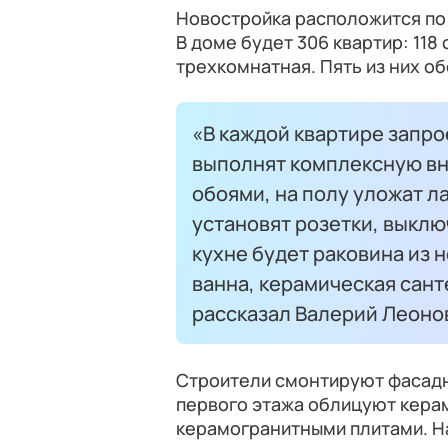
Новостройка расположится по 
В доме будет 306 квартир: 118
трехкомнатная. Пять из них 
«В каждой квартире запро
выполнят комплексную вн
обоями, на полу уложат л
установят розетки, выклю
кухне будет раковина из 
ванна, керамическая сан
рассказал Валерий Леоно
Строители смонтируют фасадн
первого этажа облицуют кера
керамогранитными плитами. Н