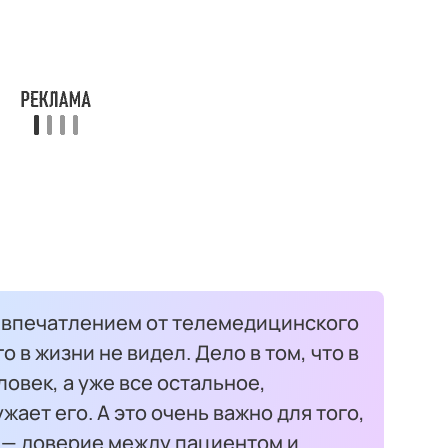
 впечатлением от телемедицинского
о в жизни не видел. Дело в том, что в
овек, а уже все остальное,
жает его. А это очень важно для того,
е — доверие между пациентом и