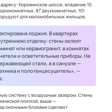
адресу: Коровинское шоссе, владение 10.
 однокомнатных, 87 двухкомнатных, 101
оборудуют для маломобильных жильцов.
ектирована лоджия. В квартирах
утреннюю отделку: стены оклеят
аминат или керамогранит, в комнатах
чатели и осветительные приборы. На
нержавеющей стали, а в санузле —
техника и полотенцесушитель», —
в.
ую систему с воздушным зазором. Стены
мической плиткой, выше —
ад оконными блоками сделают