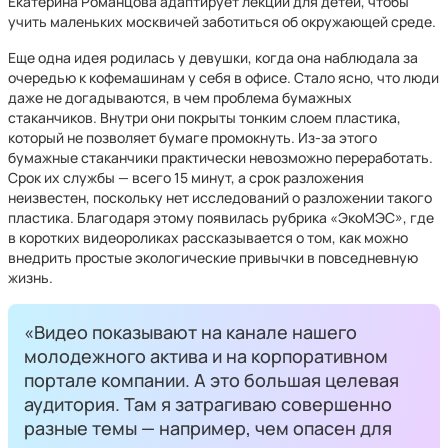
Екатерина Романцова адаптирует лекции для детей, чтобы
учить маленьких москвичей заботиться об окружающей среде.
Еще одна идея родилась у девушки, когда она наблюдала за
очередью к кофемашинам у себя в офисе. Стало ясно, что люди
даже не догадываются, в чем проблема бумажных
стаканчиков. Внутри они покрыты тонким слоем пластика,
который не позволяет бумаге промокнуть. Из-за этого
бумажные стаканчики практически невозможно переработать.
Срок их службы — всего 15 минут, а срок разложения
неизвестен, поскольку нет исследований о разложении такого
пластика. Благодаря этому появилась рубрика «ЭкоМЭС», где
в коротких видеороликах рассказывается о том, как можно
внедрить простые экологические привычки в повседневную
жизнь.
«Видео показывают на канале нашего
молодежного актива и на корпоративном
портале компании. А это большая целевая
аудитория. Там я затрагиваю совершенно
разные темы — например, чем опасен для