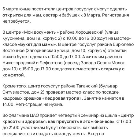
5 марта юные посетители центров госуслуг смогут сделать
открытки
для мам, сестер и бабушек к 8 Марта. Регистрация
не требуется.
В центре «Мои документы» района Хорошевский (улица
Куусинена, дом 19, корпус 2) с 10:00 до 16:00 ждут на мастер-
классе
«Букет для мамы»
. В центре госуслуг района Бирюлево
Восточное (Загорьевская улица, дом 10, корпус 4) открытки
можно будет сделать с 12:00 до 17:00. А жителям районов
Нижегородский и Лефортово (проезд Завода Серп и Молот,
дом 10) с 15:00 до 17:00 предложат смастерить
открытку с
конфетой.
Кроме того, центр госуслуг района Таганский (бульвар
Энтузиастов, дом 2) проведет мастер-класс по посадке
кедровых орешков
«Кедровая тропа».
Занятие начнется в
14:00. Регистрация не нужна.
Во флагмане ЦАО пройдет четвертый семинар из цикла
«Центр
красоты и здоровья: как преуспеть в этом бизнесе».
С 17:00
до 21:00 участникам будут объяснять, как выбрать
специалистов и создать команду мечты. Вход по