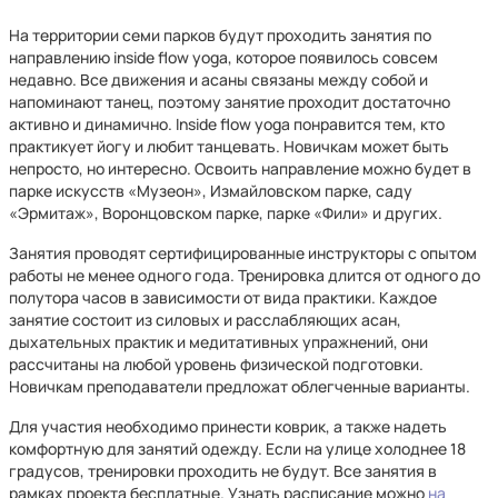
На территории семи парков будут проходить занятия по
направлению inside flow yoga, которое появилось совсем
недавно. Все движения и асаны связаны между собой и
напоминают танец, поэтому занятие проходит достаточно
активно и динамично. Inside flow yoga понравится тем, кто
практикует йогу и любит танцевать. Новичкам может быть
непросто, но интересно. Освоить направление можно будет в
парке искусств «Музеон», Измайловском парке, саду
«Эрмитаж», Воронцовском парке, парке «Фили» и других.
Занятия проводят сертифицированные инструкторы с опытом
работы не менее одного года. Тренировка длится от одного до
полутора часов в зависимости от вида практики. Каждое
занятие состоит из силовых и расслабляющих асан,
дыхательных практик и медитативных упражнений, они
рассчитаны на любой уровень физической подготовки.
Новичкам преподаватели предложат облегченные варианты.
Для участия необходимо принести коврик, а также надеть
комфортную для занятий одежду. Если на улице холоднее 18
градусов, тренировки проходить не будут. Все занятия в
рамках проекта бесплатные. Узнать расписание можно
на