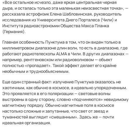
«Все остальное исчезло, даже яркая центральная черная
дыра, и осталась только эта маленькая неизсвестная точка», —
рассказала астрофизик Елена Шабловинская, руководитель
исследования из Университета Диего Порталеса (Чили) и
Института радиоастрономии Общества Макса Планка
(Германия).
Главная особенность Пунктума в том, что он виден только в
миллиметровом диапазоне длин волн, то есть в диапазоне, где
работают радиотелескопы ALMA в Чили. В других диапазонах —
например, рентгеновском или радиоволновом — объект
полностью «пропадает». Такой эффект делает его крайне
необычным и труднообъяснимым.
Еще один странный факт: излучение Пунктума оказалось не
хаотичным, как обычно в космосе, а идеально упорядоченным.
Это проявляется в его поляризации — световые волны
выстроены в одну сторону, словно «подчиняются» невидимому
магнитному порядку. Обычно магнитные поля в космосе
настолько сложные и запутанные, что свет от звезд и
туманностей выглядит «смешанным». Здесь же — почти
идеальная организация.