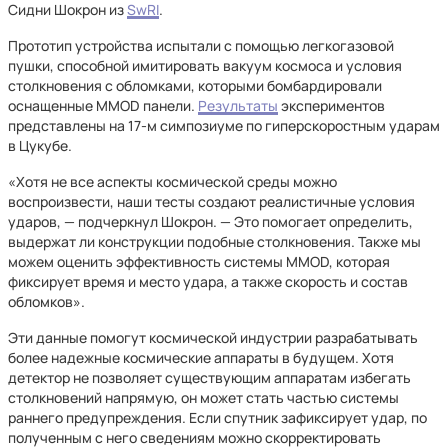
Сидни Шокрон из
SwRI
.
Прототип устройства испытали с помощью легкогазовой
пушки, способной имитировать вакуум космоса и условия
столкновения с обломками, которыми бомбардировали
оснащенные MMOD панели.
Результаты
экспериментов
представлены на 17-м симпозиуме по гиперскоростным ударам
в Цукубе.
«Хотя не все аспекты космической среды можно
воспроизвести, наши тесты создают реалистичные условия
ударов, — подчеркнул Шокрон. — Это помогает определить,
выдержат ли конструкции подобные столкновения. Также мы
можем оценить эффективность системы MMOD, которая
фиксирует время и место удара, а также скорость и состав
обломков».
Эти данные помогут космической индустрии разрабатывать
более надежные космические аппараты в будущем. Хотя
детектор не позволяет существующим аппаратам избегать
столкновений напрямую, он может стать частью системы
раннего предупреждения. Если спутник зафиксирует удар, по
полученным с него сведениям можно скорректировать