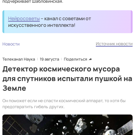
подчеркивает Шабловинская.
Нейросоветы
– канал с советами от
искусственного интеллекта!
Источник новости
Новости
Телеканал Наука
19 августа
Поделиться
Детектор космического мусора
для спутников испытали пушкой на
Земле
Он поможет если не спасти космический аппарат, то хотя бы
предотвратить гибель других.