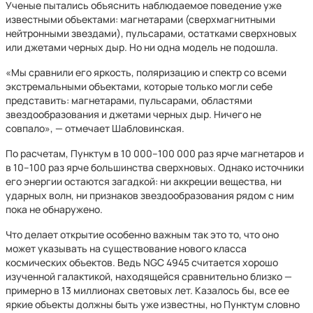
Ученые пытались объяснить наблюдаемое поведение уже
известными объектами: магнетарами (сверхмагнитными
нейтронными звездами), пульсарами, остатками сверхновых
или джетами черных дыр. Но ни одна модель не подошла.
«Мы сравнили его яркость, поляризацию и спектр со всеми
экстремальными объектами, которые только могли себе
представить: магнетарами, пульсарами, областями
звездообразования и джетами черных дыр. Ничего не
совпало», — отмечает Шабловинская.
По расчетам, Пунктум в 10 000–100 000 раз ярче магнетаров и
в 10–100 раз ярче большинства сверхновых. Однако источники
его энергии остаются загадкой: ни аккреции вещества, ни
ударных волн, ни признаков звездообразования рядом с ним
пока не обнаружено.
Что делает открытие особенно важным так это то, что оно
может указывать на существование нового класса
космических объектов. Ведь NGC 4945 считается хорошо
изученной галактикой, находящейся сравнительно близко —
примерно в 13 миллионах световых лет. Казалось бы, все ее
яркие объекты должны быть уже известны, но Пунктум словно