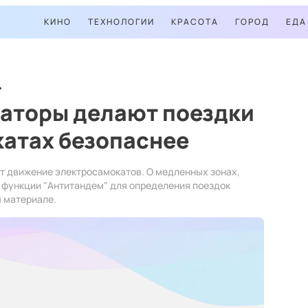
КИНО
ТЕХНОЛОГИИ
КРАСОТА
ГОРОД
ЕДА
раторы делают поездки
катах безопаснее
т движение электросамокатов. О медленных зонах,
 функции "Антитандем" для определения поездок
 материале.