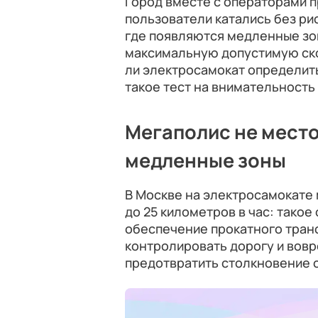
Город вместе с операторами п
пользователи катались без ри
где появляются медленные зо
максимальную допустимую ск
ли электросамокат определить
такое тест на внимательность
Мегаполис не место 
медленные зоны
В Москве на электросамокате
до 25 километров в час: тако
обеспечение прокатного тран
контролировать дорогу и вовр
предотвратить столкновение 