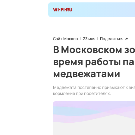
Сайт Москвы
23 мая
Поделиться
В Московском з
время работы п
медвежатами
Медвежата постепенно привыкают к ви
кормление при посетителях.