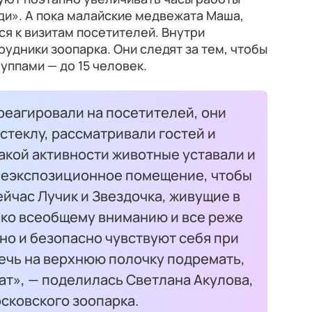
и». А пока малайские медвежата Маша,
ся к визитам посетителей. Внутри
удники зоопарка. Они следят за тем, чтобы
уппами — до 15 человек.
реагировали на посетителей, они
 стеклу, рассматривали гостей и
такой активности животные уставали и
неэкспозиционное помещение, чтобы
ейчас Лучик и Звездочка, живущие в
 ко всеобщему вниманию и все реже
но и безопасно чувствуют себя при
ечь на верхнюю полочку подремать,
жат», — поделилась Светлана Акулова,
сковского зоопарка.