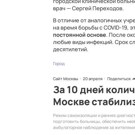
городской клинической больни
врач — Сергей Переходов.
В отличие от аналогичных учр
на время борьбы с COVID-19, 
постоянной основе
. После ок
любые виды инфекций. Срок с
десятилетий.
Город
Сайт Москвы
20 апреля
Поделиться
За 10 дней коли
Москве стабили
Режим самоизоляции и ранняя диагност
подготовить больницы, обеспечить нео
амбулаторное наблюдение за жителями 