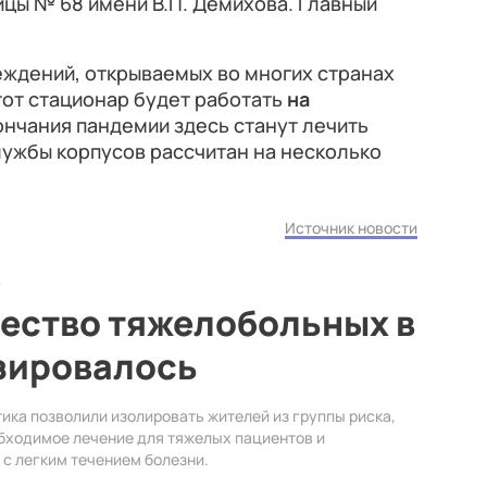
цы № 68 имени В.П. Демихова. Главный
еждений, открываемых во многих странах
этот стационар будет работать
на
ончания пандемии здесь станут лечить
лужбы корпусов рассчитан на несколько
Источник новости
чество тяжелобольных в
зировалось
ика позволили изолировать жителей из группы риска,
бходимое лечение для тяжелых пациентов и
с легким течением болезни.