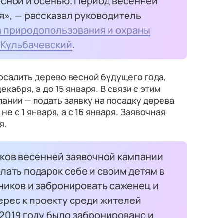
есной и осенью. Период весенней
я», — рассказал руководитель
 природопользования и охраны
 Кульбачевский
.
посадить дерево весной будущего года,
екабря, а до 15 января. В связи с этим
ании — подать заявку на посадку дерева
е с 1 января, а с 16 января. Заявочная
я.
ков весенней заявочной кампании
ать подарок себе и своим детям в
ников и забронировать саженец и
терес к проекту среди жителей
 2019 году было забронировано и