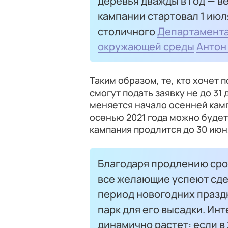
деревья дважды в год — в
кампании стартовал 1 июл
столичного
Департамента
окружающей среды
Антон
Таким образом, те, кто хочет 
смогут подать заявку не до 31 д
меняется начало осенней камп
осенью 2021 года можно будет н
кампания продлится до 30 июн
Благодаря продлению сро
все желающие успеют сдел
период новогодних празд
парк для его высадки. Ин
динамично растет: если в