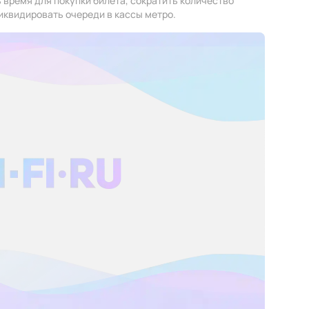
 время для покупки билета, сократить количество
иквидировать очереди в кассы метро.