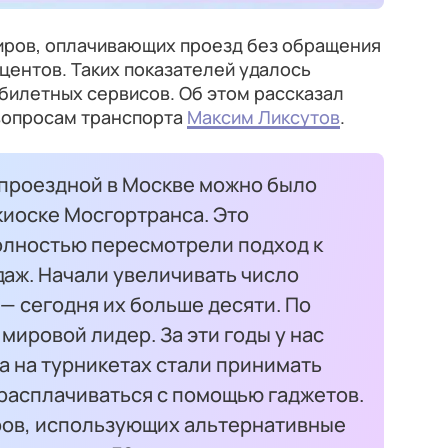
жиров, оплачивающих проезд без обращения
роцентов. Таких показателей удалось
билетных сервисов. Об этом рассказал
вопросам транспорта
Максим Ликсутов
.
 проездной в Москве можно было
киоске Мосгортранса‎. Это
олностью пересмотрели подход к
даж. Начали увеличивать число
— сегодня их больше десяти. По
мировой лидер. За эти годы у нас
 а на турникетах стали принимать
 расплачиваться с помощью гаджетов.
иров, использующих альтернативные