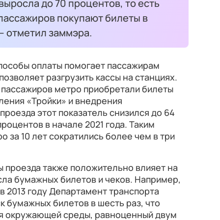
выросла до 70 процентов, то есть
 пассажиров покупают билеты в
 — отметил заммэра.
пособы оплаты помогает пассажирам
позволяет разгрузить кассы на станциях.
та пассажиров метро приобретали билеты
вления «Тройки» и внедрения
проезда этот показатель снизился до 64
процентов в начале 2021 года. Таким
о за 10 лет сократились более чем в три
ы проезда также положительно влияет на
сла бумажных билетов и чеков. Например,
 в 2013 году Департамент транспорта
к бумажных билетов в шесть раз, что
я окружающей среды, равноценный двум