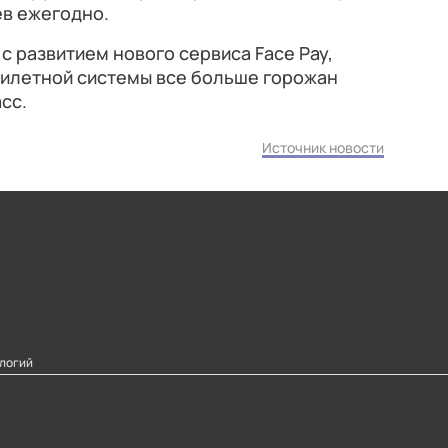
в ежегодно.
с развитием нового сервиса Face Pay,
 билетной системы все больше горожан
сс.
Источник новости
логий